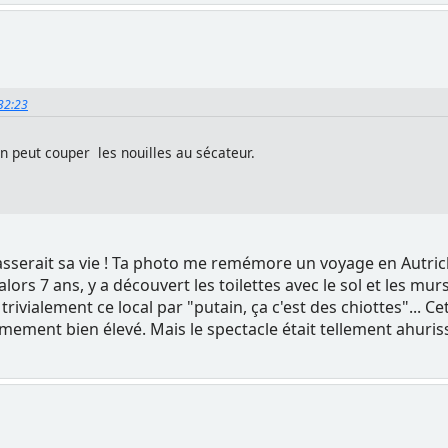
:32:23
on peut couper les nouilles au sécateur.
sserait sa vie ! Ta photo me remémore un voyage en Autrich
t alors 7 ans, y a découvert les toilettes avec le sol et les
 trivialement ce local par "putain, ça c'est des chiottes"... C
êmement bien élevé. Mais le spectacle était tellement ahu