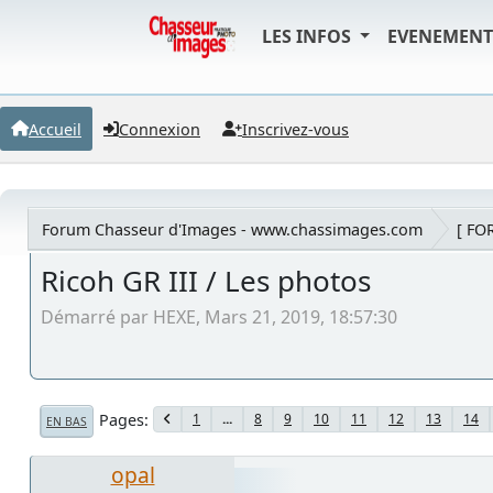
LES INFOS
EVENEMEN
Accueil
Connexion
Inscrivez-vous
Forum Chasseur d'Images - www.chassimages.com
[ FO
Ricoh GR III / Les photos
Démarré par HEXE, Mars 21, 2019, 18:57:30
Pages
1
...
8
9
10
11
12
13
14
EN BAS
opal