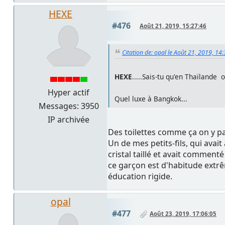
HEXE
#476
Août 21, 2019, 15:27:46
Citation de: opal le Août 21, 2019, 14
HEXE
.....Sais-tu qu'en Thaïlande 
Hyper actif
Quel luxe à Bangkok...
Messages: 3950
IP archivée
Des toilettes comme ça on y pa
Un de mes petits-fils, qui avai
cristal taillé et avait commenté
ce garçon est d'habitude extr
éducation rigide.
opal
#477
Août 23, 2019, 17:06:05