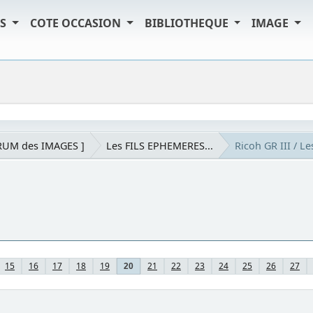
TS
COTE OCCASION
BIBLIOTHEQUE
IMAGE
RUM des IMAGES ]
Les FILS EPHEMERES...
Ricoh GR III / L
15
16
17
18
19
21
22
23
24
25
26
27
20