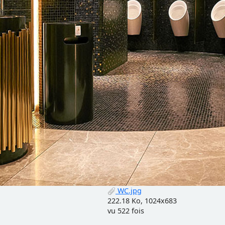
WC.jpg
222.18 Ko, 1024x683
vu 522 fois