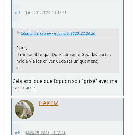
#7
Juillet 01, 2020, 19:48:21
Citation de: bruno-v le Juin 30, 2020, 22:38:26
Salut,
Il me semble que Dpp4 utilise le Gpu des cartes
nvidia via les driver Cuda (et uniquement)
a+
Cela explique que l'option soit "grisé" avec ma
carte amd.
HAKEM
#8
Mars 25, 2021, 16:28:41