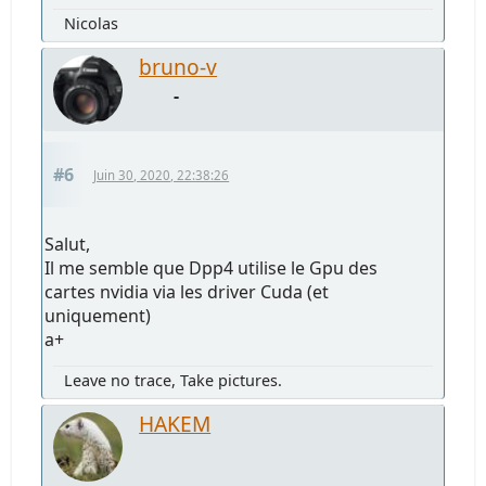
Nicolas
bruno-v
-
#6
Juin 30, 2020, 22:38:26
Salut,
Il me semble que Dpp4 utilise le Gpu des
cartes nvidia via les driver Cuda (et
uniquement)
a+
Leave no trace, Take pictures.
HAKEM