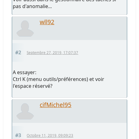
pas d'anomalie...
wll92
#2
Septembre 27, 2019, 17:07:37
A essayer:
Ctrl K (menu outils/préférences) et voir
l'espace réservé?
cifMichel95
#3
Octobre 11, 2019, 09:09:23