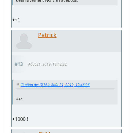
définitivement NON à Facebook.
++1
Patrick
#13
Août 21, 2019, 18:42:32
Citation de: GLM le Août 21, 2019, 12:46:36
++1
+1000 !