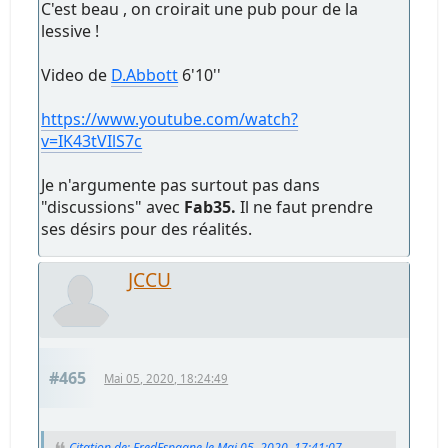
C'est beau , on croirait une pub pour de la
lessive !
Video de
D.Abbott
6'10''
https://www.youtube.com/watch?
v=IK43tVIlS7c
Je n'argumente pas surtout pas dans
"discussions" avec
Fab35.
Il ne faut prendre
ses désirs pour des réalités.
JCCU
#465
Mai 05, 2020, 18:24:49
Citation de: FredEspagne le Mai 05, 2020, 17:41:07