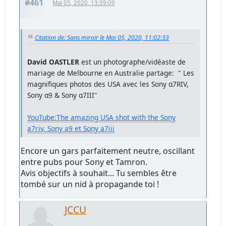
#461
Mai 05, 2020, 13:39:09
Citation de: Sans miroir le Mai 05, 2020, 11:02:33
David OASTLER
est un photographe/vidéaste de
mariage de Melbourne en Australie partage: " Les
magnifiques photos des USA avec les Sony α7RIV,
Sony α9 & Sony α7III"
YouTube:The amazing USA shot with the Sony
a7riv, Sony a9 et Sony a7iii
Encore un gars parfaitement neutre, oscillant
entre pubs pour Sony et Tamron.
Avis objectifs à souhait... Tu sembles être
tombé sur un nid à propagande toi !
JCCU