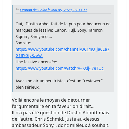
Citation de: Polak le Mai 05, 2020, 07:11:17
Oui, Dustin Abbot fait de la pub pour beaucoup de
marques de lessive: Canon, Fuji, Sony, Tamron,
Sigma , Samyang....
Son site:
https://www.youtube.com/channel/UCrmU_ja6Ea7
G1RYGfy3zeVA
Une lessive encensée:
https://www.youtube.com/watch?v=KXij-l7eTOc
Avec son air un peu triste, c'est un "reviewer"
bien sérieux.
Voilà encore le moyen de détourner
l'argumentaire en ta faveur on dirait...
Il n'a pas été question de Dustin Abbott mais
de l'autre, Chris Schmid, juste au-dessus,
ambassadeur Sony... donc miéleux à souhait.