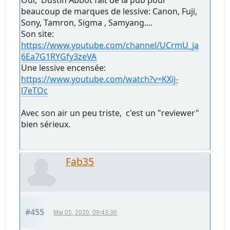
beaucoup de marques de lessive: Canon, Fuji,
Sony, Tamron, Sigma , Samyang....
Son site:
https://www.youtube.com/channel/UCrmU_ja
6Ea7G1RYGfy3zeVA
Une lessive encensée:
https://www.youtube.com/watch?v=KXij-
l7eTOc
Avec son air un peu triste, c'est un "reviewer"
bien sérieux.
Fab35
#455
Mai 05, 2020, 09:43:36