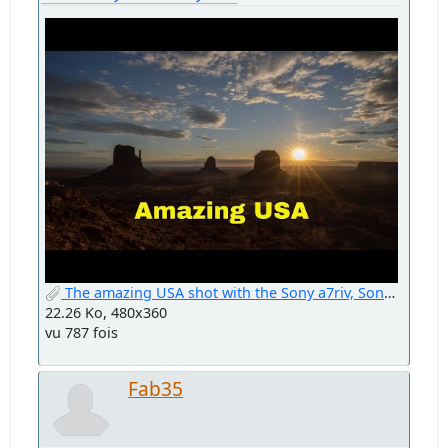
The amazing USA shot with the Sony a7riv, Sony a9 & Sony a7iii.jpg
22.26 Ko, 480x360
vu 787 fois
Fab35