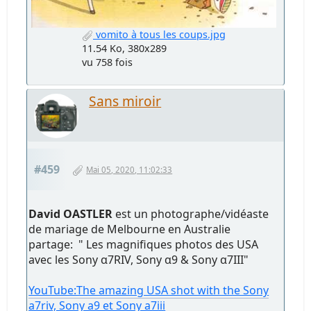
vomito à tous les coups.jpg
11.54 Ko, 380x289
vu 758 fois
Sans miroir
#459
Mai 05, 2020, 11:02:33
David OASTLER
est un photographe/vidéaste
de mariage de Melbourne en Australie
partage: " Les magnifiques photos des USA
avec les Sony α7RIV, Sony α9 & Sony α7III"
YouTube:The amazing USA shot with the Sony
a7riv, Sony a9 et Sony a7iii