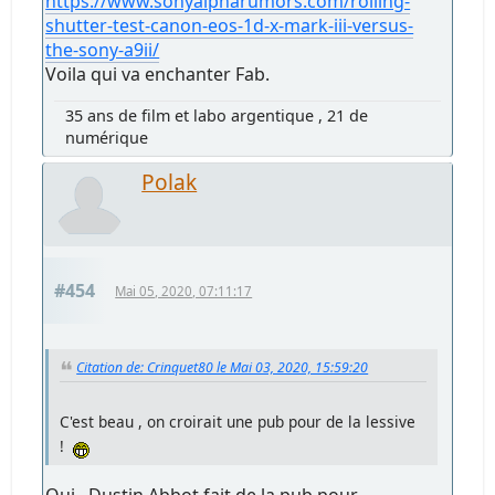
https://www.sonyalpharumors.com/rolling-
shutter-test-canon-eos-1d-x-mark-iii-versus-
the-sony-a9ii/
Voila qui va enchanter Fab.
35 ans de film et labo argentique , 21 de
numérique
Polak
#454
Mai 05, 2020, 07:11:17
Citation de: Crinquet80 le Mai 03, 2020, 15:59:20
C'est beau , on croirait une pub pour de la lessive
!
Oui, Dustin Abbot fait de la pub pour