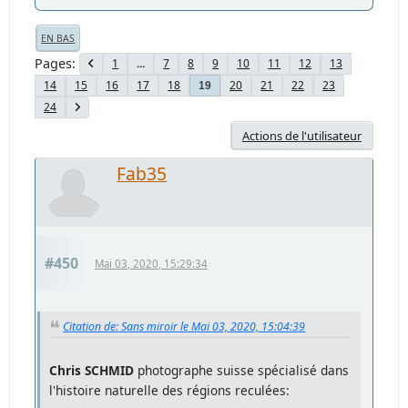
EN BAS
Pages
1
...
7
8
9
10
11
12
13
14
15
16
17
18
20
21
22
23
19
24
Actions de l'utilisateur
Fab35
#450
Mai 03, 2020, 15:29:34
Citation de: Sans miroir le Mai 03, 2020, 15:04:39
Chris SCHMID
photographe suisse spécialisé dans
l'histoire naturelle des régions reculées: