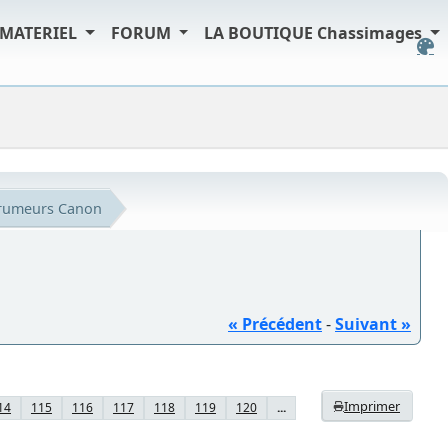
MATERIEL
FORUM
LA BOUTIQUE Chassimages
s rumeurs Canon
« Précédent
-
Suivant »
Imprimer
14
115
116
117
118
119
120
...