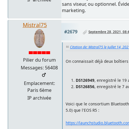
sans viseur, ou optionnel. Évi
marketing.
Mistral75
#2679
Septembre 28, 2021, 08:
Citation de: Mistral75 le Juillet 14, 20
Pilier du forum
On connaissait déjà deux boîtier
Messages: 56408
DS126949
, enregistré le 19
Emplacement:
DS126856
, enregistré le 7 a
Paris 6ème
IP archivée
Voici que le consortium Bluetooth
5.0) que l'EOS R5 :
https://launchstudio.bluetooth.c