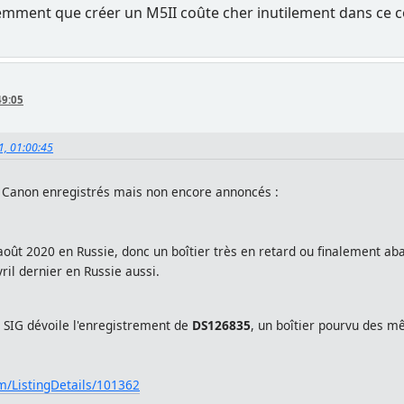
demment que créer un M5II coûte cher inutilement dans ce 
49:05
21, 01:00:45
s Canon enregistrés mais non encore annoncés :
 août 2020 en Russie, donc un boîtier très en retard ou finalement a
vril dernier en Russie aussi.
 SIG dévoile l'enregistrement de
DS126835
, un boîtier pourvu des m
om/ListingDetails/101362