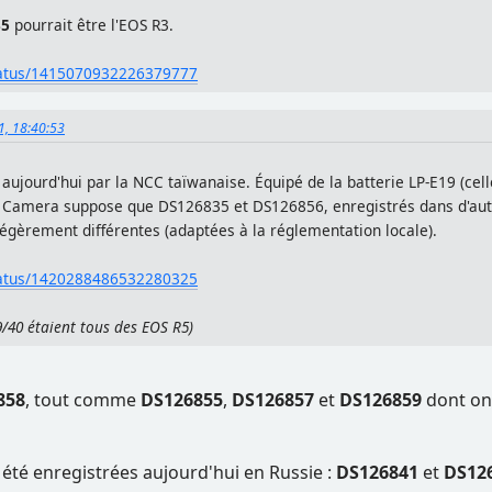
35
pourrait être l'EOS R3.
/status/1415070932226379777
21, 18:40:53
 aujourd'hui par la NCC taïwanaise. Équipé de la batterie LP-E19 (cell
a Camera suppose que DS126835 et DS126856, enregistrés dans d'aut
légèrement différentes (adaptées à la réglementation locale).
/status/1420288486532280325
/40 étaient tous des EOS R5)
858
, tout comme
DS126855
,
DS126857
et
DS126859
dont on 
été enregistrées aujourd'hui en Russie :
DS126841
et
DS12