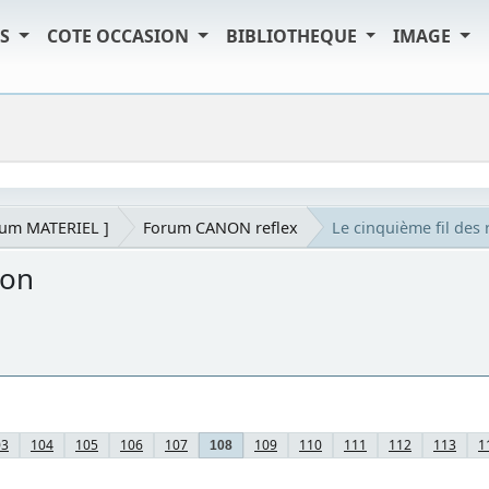
TS
COTE OCCASION
BIBLIOTHEQUE
IMAGE
rum MATERIEL ]
Forum CANON reflex
Le cinquième fil de
non
03
104
105
106
107
109
110
111
112
113
1
108