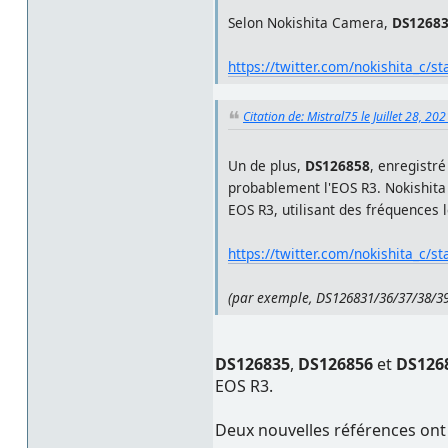
Selon Nokishita Camera,
DS1268
https://twitter.com/nokishita_c
Citation de: Mistral75 le Juillet 28, 20
Un de plus,
DS126858
, enregistré
probablement l'EOS R3. Nokishit
EOS R3, utilisant des fréquences 
https://twitter.com/nokishita_c
(par exemple, DS126831/36/37/38/39
DS126835
,
DS126856
et
DS126
EOS R3.
Deux nouvelles références ont 