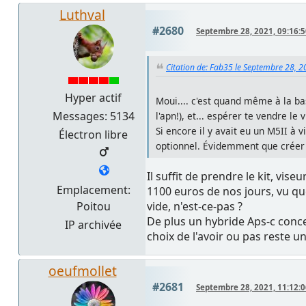
Luthval
#2680
Septembre 28, 2021, 09:16:
Citation de: Fab35 le Septembre 28, 2
Hyper actif
Moui.... c'est quand même à la ba
Messages: 5134
l'apn!), et... espérer te vendre le
Si encore il y avait eu un M5II à 
Électron libre
optionnel. Évidemment que créer 
Il suffit de prendre le kit, vi
Emplacement:
1100 euros de nos jours, vu que
vide, n'est-ce-pas ?
Poitou
De plus un hybride Aps-c conce
IP archivée
choix de l'avoir ou pas reste u
oeufmollet
#2681
Septembre 28, 2021, 11:12: