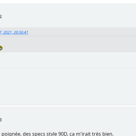
02
7, 2021, 20:36:41
33
oignée, des specs style 90D, ça m'irait très bien.