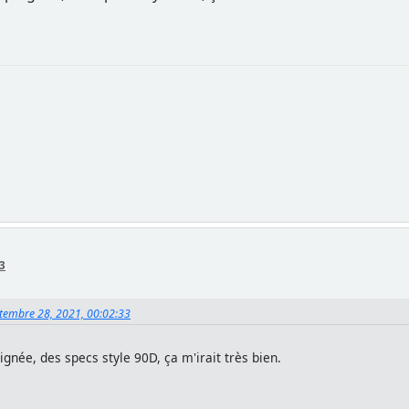
53
ptembre 28, 2021, 00:02:33
gnée, des specs style 90D, ça m'irait très bien.