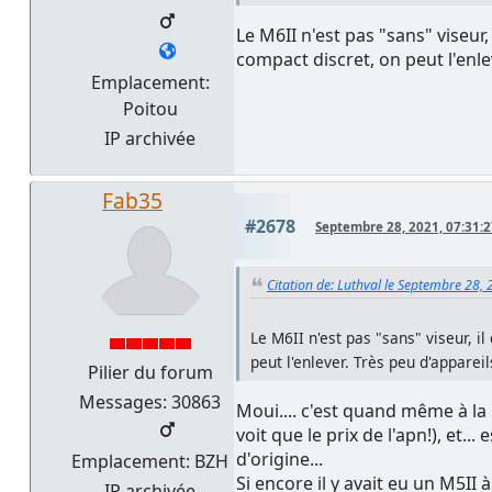
Le M6II n'est pas "sans" viseur
compact discret, on peut l'enle
Emplacement:
Poitou
IP archivée
Fab35
#2678
Septembre 28, 2021, 07:31:
Citation de: Luthval le Septembre 28,
Le M6II n'est pas "sans" viseur, i
peut l'enlever. Très peu d'apparei
Pilier du forum
Messages: 30863
Moui.... c'est quand même à l
voit que le prix de l'apn!), et.
d'origine...
Emplacement: BZH
Si encore il y avait eu un M5II
IP archivée