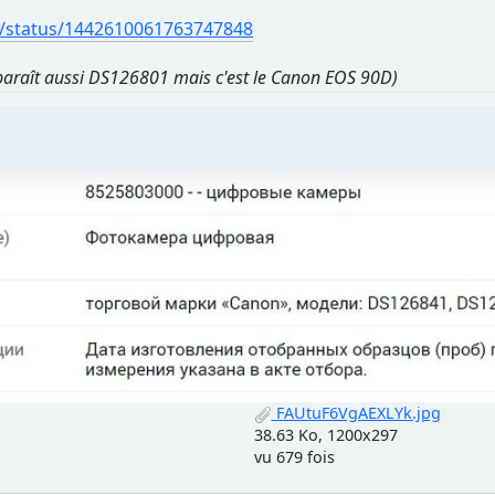
_c/status/1442610061763747848
paraît aussi DS126801 mais c'est le Canon EOS 90D)
FAUtuF6VgAEXLYk.jpg
38.63 Ko, 1200x297
vu 679 fois