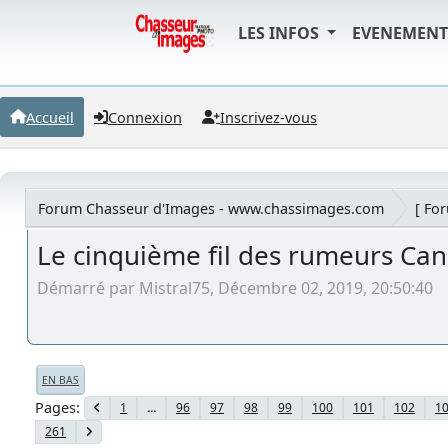
LES INFOS
EVENEMEN
Accueil
Connexion
Inscrivez-vous
Forum Chasseur d'Images - www.chassimages.com
[ Fo
Le cinquième fil des rumeurs Ca
Démarré par Mistral75, Décembre 02, 2019, 20:50:40
EN BAS
Pages
1
...
96
97
98
99
100
101
102
1
261