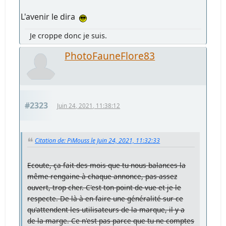
L'avenir le dira
Je croppe donc je suis.
PhotoFauneFlore83
#2323
Juin 24, 2021, 11:38:12
Citation de: PiMouss le Juin 24, 2021, 11:32:33
Ecoute, ça fait des mois que tu nous balances la
même rengaine à chaque annonce, pas assez
ouvert, trop cher. C'est ton point de vue et je le
respecte. De là à en faire une généralité sur ce
qu'attendent les utilisateurs de la marque, il y a
de la marge. Ce n'est pas parce que tu ne comptes