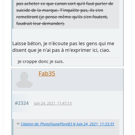
pas acheter ce que canon sort qu'il faut parler de
suicide de la marque. T'inquiète pas, ils s'en
remettront (je pense même qu'ils s'en foutent,
faudrait leur demander).
Laisse béton, je n'écoute pas les gens qui me
disent que je n'ai pas à m'exprimer ici, ciao.
Je croppe donc je suis.
Fab35
#2324
Juin 24, 2021, 11:47:13
Citation de: PhotoFauneFlore83 le Juin 24, 2021, 11:33:35