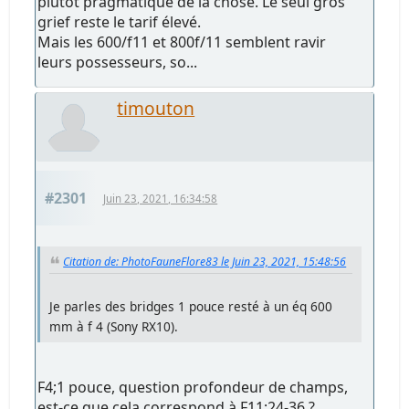
plutôt pragmatique de la chose. Le seul gros
grief reste le tarif élevé.
Mais les 600/f11 et 800f/11 semblent ravir
leurs possesseurs, so...
timouton
#2301
Juin 23, 2021, 16:34:58
Citation de: PhotoFauneFlore83 le Juin 23, 2021, 15:48:56
Je parles des bridges 1 pouce resté à un éq 600
mm à f 4 (Sony RX10).
F4;1 pouce, question profondeur de champs,
est-ce que cela correspond à F11;24-36 ?