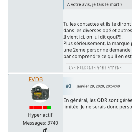
A votre avis, je fais le mort ?
Tu les contactes et ils te diront 
dans les diverses opé et autre
Il vient ici, on lui dit qoui?!!!
Plus sérieusement, la marque p
une 2eme personne demande le r
par comprendre ce qu'il en est: 
ᚳᛊᛋ ᚦᚱᚣᛕᛕᚣᚱᛋ ᛋᛜᚺᚾ ᛋᛘᛖᚹᚣᛋ
FVDB
#3
Janvier 29, 2020, 20:54:40
En général, les ODR sont gérée
limitée. Je ne serais donc pers
Hyper actif
Messages: 3740