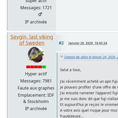
Super actif
Messages: 1721
IP archivée
Sevgin, last viking
of Sweden
#2
Janvier 28, 2020, 16:45:24
Citation de: alexy le Janvier 24, 2020,
Salut a tous,
Hyper actif
Messages: 7981
J'ai récemment acheté un apn fuj
Je pouvais profiter d'une offre de
Faute aux graphes
J'ai ensuite ramener l'appareil fuj
Emplacement: IDF
Je me suis donc dit que fuji n'a
& Stockholm
Et aujourd'hui je reçois le viremen
IP archivée
A votre avis quel risque pour moi 
frauduleuse...