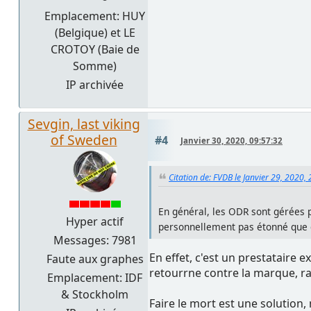
Emplacement: HUY
(Belgique) et LE
CROTOY (Baie de
Somme)
IP archivée
Sevgin, last viking
of Sweden
#4
Janvier 30, 2020, 09:57:32
Citation de: FVDB le Janvier 29, 2020,
En général, les ODR sont gérées p
Hyper actif
personnellement pas étonné que c
Messages: 7981
En effet, c'est un prestataire
Faute aux graphes
retourrne contre la marque, ra
Emplacement: IDF
& Stockholm
Faire le mort est une solution