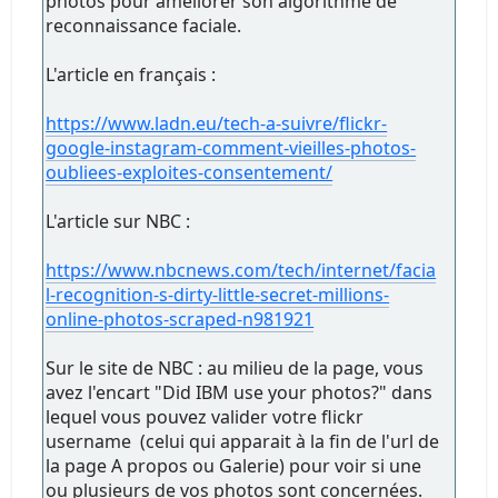
photos pour améliorer son algorithme de
reconnaissance faciale.
L'article en français :
https://www.ladn.eu/tech-a-suivre/flickr-
google-instagram-comment-vieilles-photos-
oubliees-exploites-consentement/
L'article sur NBC :
https://www.nbcnews.com/tech/internet/facia
l-recognition-s-dirty-little-secret-millions-
online-photos-scraped-n981921
Sur le site de NBC : au milieu de la page, vous
avez l'encart "Did IBM use your photos?" dans
lequel vous pouvez valider votre flickr
username (celui qui apparait à la fin de l'url de
la page A propos ou Galerie) pour voir si une
ou plusieurs de vos photos sont concernées.