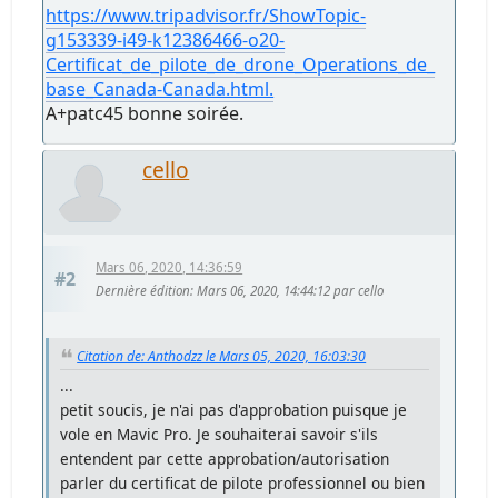
https://www.tripadvisor.fr/ShowTopic-
g153339-i49-k12386466-o20-
Certificat_de_pilote_de_drone_Operations_de_
base_Canada-Canada.html.
A+patc45 bonne soirée.
cello
Mars 06, 2020, 14:36:59
#2
Dernière édition
: Mars 06, 2020, 14:44:12 par cello
Citation de: Anthodzz le Mars 05, 2020, 16:03:30
...
petit soucis, je n'ai pas d'approbation puisque je
vole en Mavic Pro. Je souhaiterai savoir s'ils
entendent par cette approbation/autorisation
parler du certificat de pilote professionnel ou bien