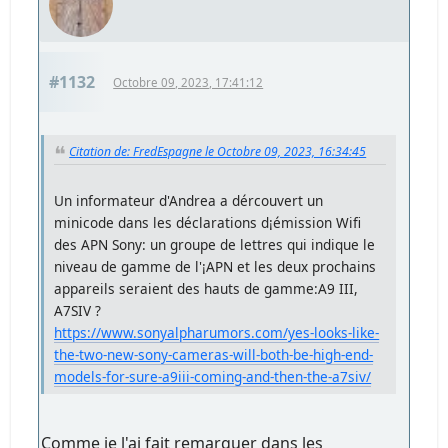
#1132
Octobre 09, 2023, 17:41:12
Citation de: FredEspagne le Octobre 09, 2023, 16:34:45
Un informateur d'Andrea a dércouvert un
minicode dans les déclarations d¡émission Wifi
des APN Sony: un groupe de lettres qui indique le
niveau de gamme de l'¡APN et les deux prochains
appareils seraient des hauts de gamme:A9 III,
A7SIV ?
https://www.sonyalpharumors.com/yes-looks-like-
the-two-new-sony-cameras-will-both-be-high-end-
models-for-sure-a9iii-coming-and-then-the-a7siv/
Comme je l'ai fait remarquer dans les