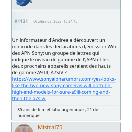
#1131
Octobre 09, 2023, 16:34:45
Un informateur d'Andrea a dércouvert un
minicode dans les déclarations d¡émission Wifi
des APN Sony: un groupe de lettres qui
indique le niveau de gamme de l'¡APN et les
deux prochains appareils seraient des hauts
de gamme:A9 III, A7SIV ?
https://www.sonyalpharumors.com/yes-looks-
like-the-two-new-sony-cameras-will-both-be-
high-end-models-for-sure-a9iii-coming-and-
then-the-a7siv/
35 ans de film et labo argentique , 21 de
numérique
Mistral75