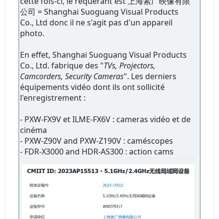
cette fois-ci, le requérant est 上海索广映像有限
公司 = Shanghai Suoguang Visual Products
Co., Ltd donc il ne s'agit pas d'un appareil
photo.
En effet, Shanghai Suoguang Visual Products
Co., Ltd. fabrique des "
TVs, Projectors,
Camcorders, Security Cameras
". Les derniers
équipements vidéo dont ils ont sollicité
l'enregistrement :
- PXW-FX9V et ILME-FX6V : cameras vidéo et de
cinéma
- PXW-Z90V and PXW-Z190V : caméscopes
- FDR-X3000 and HDR-AS300 : action cams