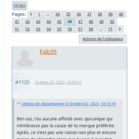
EN BAS
Pages
1
...
34
35
36
37
38
39
40
41
42
43
44
45
47
48
49
50
46
51
52
53
54
55
56
57
58
...
71
Actions de l'utilisateur
Fab35
#1125
Octobre 02, 2023, 16:59:21
Citation de: doppelganger le Octobre 02, 2023, 16:15:19
Ben oui, t'as aucune affinité avec quiconque qui
n'embrasse pas la cause de ta marque préférée.
Après, ce n'est pas une raison non plus et encore