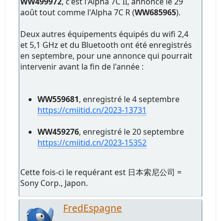
WW499972
, c'est l'Alpha 7C II, annoncé le 29
août tout comme l'Alpha 7C R (
WW685965
).
Deux autres équipements équipés du wifi 2,4
et 5,1 GHz et du Bluetooth ont été enregistrés
en septembre, pour une annonce qui pourrait
intervenir avant la fin de l'année :
WW559681
, enregistré le 4 septembre
https://cmiitid.cn/2023-13731
WW459276
, enregistré le 20 septembre
https://cmiitid.cn/2023-15352
Cette fois-ci le requérant est 日本索尼公司 =
Sony Corp., Japon.
FredEspagne