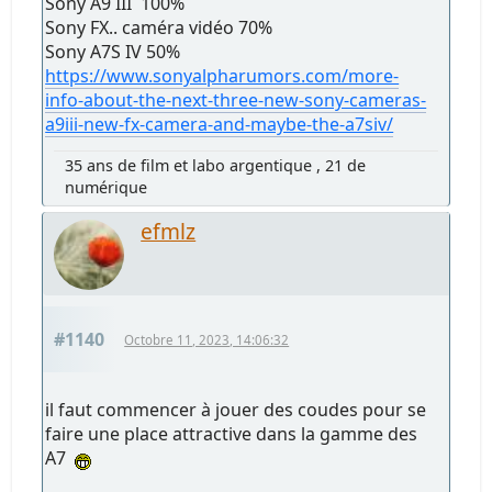
Sony A9 III 100%
Sony FX.. caméra vidéo 70%
Sony A7S IV 50%
https://www.sonyalpharumors.com/more-
info-about-the-next-three-new-sony-cameras-
a9iii-new-fx-camera-and-maybe-the-a7siv/
35 ans de film et labo argentique , 21 de
numérique
efmlz
#1140
Octobre 11, 2023, 14:06:32
il faut commencer à jouer des coudes pour se
faire une place attractive dans la gamme des
A7