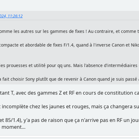
2024, 11:26:12
comme les autres sur les gammes de fixes ! Au contraire, et comme tu
mpacte et abordable de fixes F/1.4, quand à l'inverse Canon et Niko
jolies prouesses et utilité pour qq uns. Mais l'absence d'intermédiaire
 fait choisir Sony plutôt que de revenir à Canon quand je suis passé 
nstant T, avec des gammes Z et RF en cours de constitution c
t incomplète chez les jaunes et rouges, mais ça changera su
 et 85/1.4), y'a pas de raison que ça n'arrive pas en RF un jou
 moment...