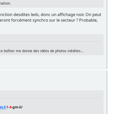
nation.
tinction desdites leds, donc un affichage noir. On peut
 seront forcément synchro sur le secteur ? Probable,
ce boîtier me donne des idées de photos inédites...
m-f-
1-4
-gm-ii/