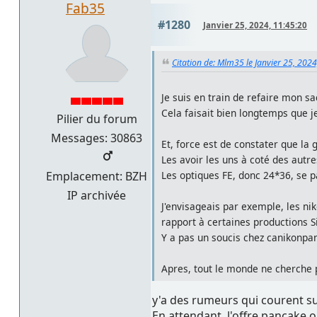
Fab35
#1280
Janvier 25, 2024, 11:45:20
Citation de: Mlm35 le Janvier 25, 202
Je suis en train de refaire mon sac
Cela faisait bien longtemps que je
Pilier du forum
Messages: 30863
Et, force est de constater que la
Les avoir les uns à coté des autre
Les optiques FE, donc 24*36, se 
Emplacement: BZH
IP archivée
J'envisageais par exemple, les n
rapport à certaines productions 
Y a pas un soucis chez canikonpa
Apres, tout le monde ne cherche pas
y'a des rumeurs qui courent 
En attendant, l'offre pancake o