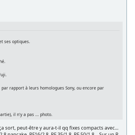
 et ses optiques.
hé.
uji.
 par rapport à leurs homologues Sony, ou encore par
tie), il n'y a pas ... photo.
ça sort, peut-être y aura-t-il qq fixes compacts avec...
.8 pancake, RF16/2.8, RF 35/1.8, RF 50/1.8... Sur un R