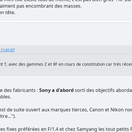
vraiment pas encombrant des masses.
n tête.
, 11:41:07
ant T, avec des gammes Z et RF en cours de constitution car très réce
ie des fabricants :
Sony a d'abord
sorti des objectifs abor
ables.
est de suite ouvert aux marques tierces, Canon et Nikon non 
re...").
es fixes préférées en F/1.4 et chez Samyang les tout petits F