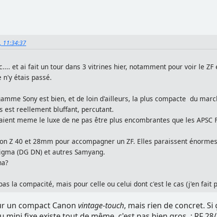
4, 11:34:37
.... et ai fait un tour dans 3 vitrines hier, notamment pour voir le ZF
 n'y étais passé.
 gamme Sony est bien, et de loin d'ailleurs, la plus compacte du marc
s est reellement bluffant, percutant.
paient meme le luxe de ne pas être plus encombrantes que les APSC F
ikon Z 40 et 28mm pour accompagner un ZF. Elles paraissent énormes
Sigma (DG DN) et autres Samyang.
na?
 la compacité, mais pour celle ou celui dont c'est le cas (j'en fait par
sur un compact Canon
vintage-touch
, mais rien de concret. Si 
u mini fixe existe tout de même, c'est pas bien gros : RF 28/2