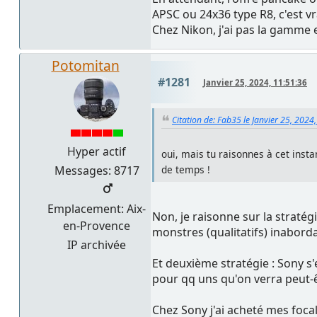
APSC ou 24x36 type R8, c'est 
Chez Nikon, j'ai pas la gamme e
Potomitan
#1281
Janvier 25, 2024, 11:51:36
Citation de: Fab35 le Janvier 25, 2024
Hyper actif
oui, mais tu raisonnes à cet inst
Messages: 8717
de temps !
Emplacement: Aix-
Non, je raisonne sur la stratég
en-Provence
monstres (qualitatifs) inabord
IP archivée
Et deuxième stratégie : Sony s'
pour qq uns qu'on verra peut-êt
Chez Sony j'ai acheté mes focal