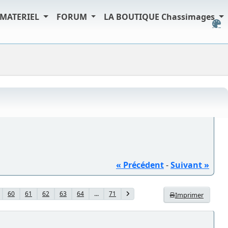
MATERIEL
FORUM
LA BOUTIQUE Chassimages
« Précédent
-
Suivant »
60
61
62
63
64
...
71
Imprimer