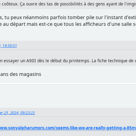
e coôteux. Ça ouvre des tas de possibilités à des gens ayant de l'imgi
tes, tu peux néanmoins parfois tomber pile sur l'instant d'ex
e au départ mais est-ce que tous les afficheurs d'une salle
4, 19:50:51
n essayer un A9III dès le début du printemps. La fiche technique de 
 dans des magasins
ier 25, 2024, 09:23:22
www.sonyalpharumors.com/seems-like-we-are-really-getting-a-85m