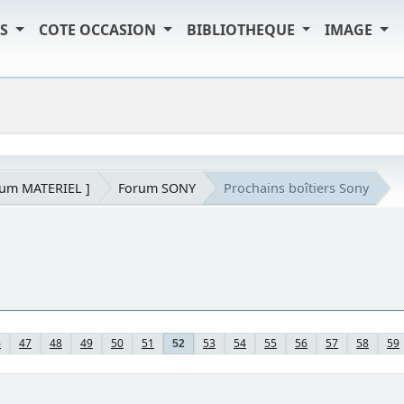
TS
COTE OCCASION
BIBLIOTHEQUE
IMAGE
rum MATERIEL ]
Forum SONY
Prochains boîtiers Sony
6
47
48
49
50
51
53
54
55
56
57
58
59
52