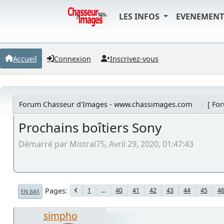
LES INFOS
EVENEMEN
Accueil
Connexion
Inscrivez-vous
Forum Chasseur d'Images - www.chassimages.com
[ Fo
Prochains boîtiers Sony
Démarré par Mistral75, Avril 29, 2020, 01:47:43
Pages
1
...
40
41
42
43
44
45
4
EN BAS
simpho