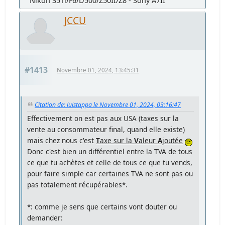
Nikon 35Ti/F6/D500/Z50II/Z8 - Sony A7II
JCCU
#1413
Novembre 01, 2024, 13:45:31
Citation de: luistappa le Novembre 01, 2024, 03:16:47
Effectivement on est pas aux USA (taxes sur la
vente au consommateur final, quand elle existe)
mais chez nous c'est
T
axe sur la
V
aleur
A
joutée
Donc c'est bien un différentiel entre la TVA de tous
ce que tu achètes et celle de tous ce que tu vends,
pour faire simple car certaines TVA ne sont pas ou
pas totalement récupérables*.
*: comme je sens que certains vont douter ou
demander: