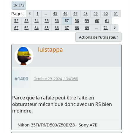
EN BAS
Pages
1
...
45
46
47
48
49
50
51
52
53
54
55
56
58
59
60
61
57
62
63
64
65
66
67
68
69
...
71
Actions de l'utilisateur
luistappa
#1400
Octobre 29, 2024, 13:43:58
Parce que la rafale peut être faite en
obturateur mécanique donc avec un RS bien
moindre.
Nikon 35Ti/F6/D500/Z50II/Z8 - Sony A7II