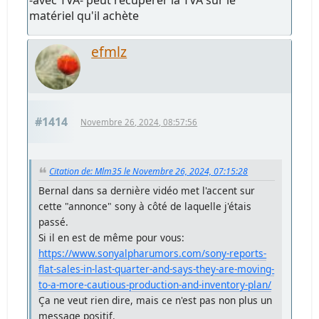
-avec TVA- peut récupérer la TVA sur le
matériel qu'il achète
efmlz
#1414
Novembre 26, 2024, 08:57:56
Citation de: Mlm35 le Novembre 26, 2024, 07:15:28
Bernal dans sa dernière vidéo met l'accent sur
cette "annonce" sony à côté de laquelle j'étais
passé.
Si il en est de même pour vous:
https://www.sonyalpharumors.com/sony-reports-
flat-sales-in-last-quarter-and-says-they-are-moving-
to-a-more-cautious-production-and-inventory-plan/
Ça ne veut rien dire, mais ce n'est pas non plus un
message positif.