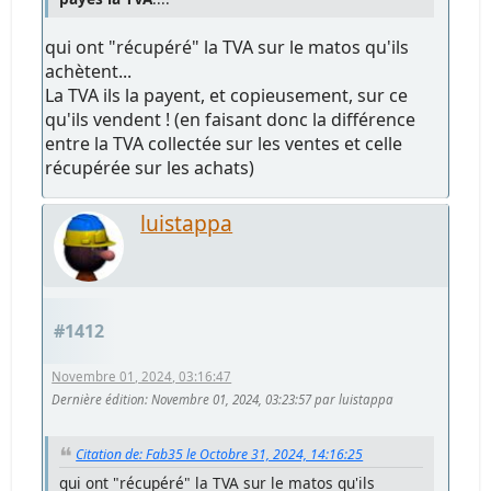
qui ont "récupéré" la TVA sur le matos qu'ils
achètent...
La TVA ils la payent, et copieusement, sur ce
qu'ils vendent ! (en faisant donc la différence
entre la TVA collectée sur les ventes et celle
récupérée sur les achats)
luistappa
#1412
Novembre 01, 2024, 03:16:47
Dernière édition
: Novembre 01, 2024, 03:23:57 par luistappa
Citation de: Fab35 le Octobre 31, 2024, 14:16:25
qui ont "récupéré" la TVA sur le matos qu'ils