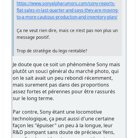
https://www.sonyalpharumors.com/sony-reports-
flat-sales-in-last-quarter-and-says-they-are-moving-
to-a-more-cautious-production-and-inventory-plan/
Ça ne veut rien dire, mais ce n'est pas non plus un
message positif.
Trop de stratégie du lego rentable?
Je doute que ce soit un phénomène Sony mais
plutôt un souci général du marché photo, qui
on le sait avait un peu rebondi récemment,
mais surement pas dans des proportions
assez fortes et pérennes pour être rassurés
sur le long terme.
Par contre, Sony étant une locomotive
technologique, ça peut aussi d'une certaine
façon les "épuiser" un peu à la longue, leur
R&D pompant sans doute de précieux Yens,