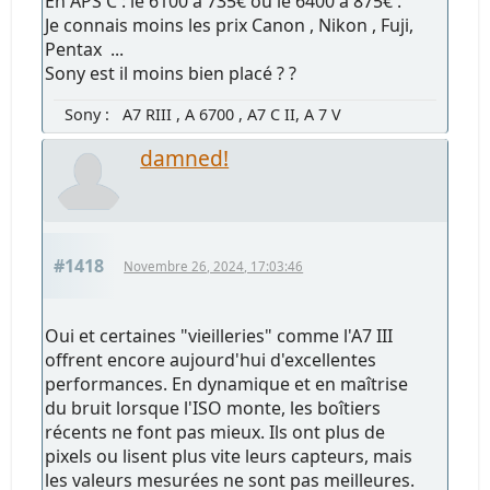
En APS C : le 6100 à 735€ ou le 6400 à 875€ .
Je connais moins les prix Canon , Nikon , Fuji,
Pentax ...
Sony est il moins bien placé ? ?
Sony : A7 RIII , A 6700 , A7 C II, A 7 V
damned!
#1418
Novembre 26, 2024, 17:03:46
Oui et certaines "vieilleries" comme l'A7 III
offrent encore aujourd'hui d'excellentes
performances. En dynamique et en maîtrise
du bruit lorsque l'ISO monte, les boîtiers
récents ne font pas mieux. Ils ont plus de
pixels ou lisent plus vite leurs capteurs, mais
les valeurs mesurées ne sont pas meilleures.