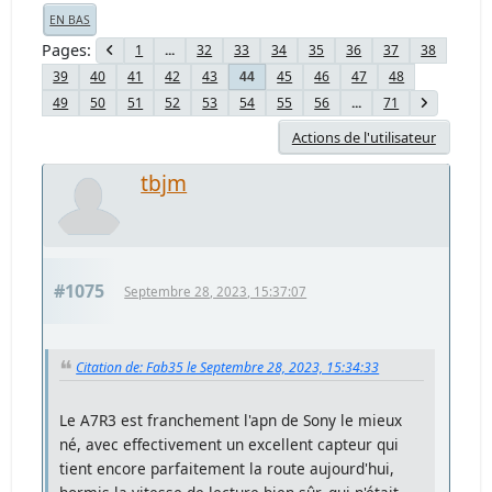
EN BAS
Pages
1
...
32
33
34
35
36
37
38
39
40
41
42
43
45
46
47
48
44
49
50
51
52
53
54
55
56
...
71
Actions de l'utilisateur
tbjm
#1075
Septembre 28, 2023, 15:37:07
Citation de: Fab35 le Septembre 28, 2023, 15:34:33
Le A7R3 est franchement l'apn de Sony le mieux
né, avec effectivement un excellent capteur qui
tient encore parfaitement la route aujourd'hui,