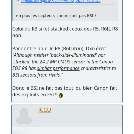
Citation de: tbjm le Septembre 28, 2023, 19:30:49
en plus les capteurs canon sont pas BSI ?
Celui du R3 si (et stacked), ceux des R5, R6II, R8
non.
Par contre pour le R8 (R6II itou), Dxo écrit :
"Although neither 'back-side-illuminated' nor
'stacked' the 24.2 MP CMOS sensor in the Canon
EOS R8 has
similar performance
characteristics to
BSI sensors from rivals."
Donc le BSI ne fait pas tout, ou bien Canon fait
des exploits en FSI !!
JCCU