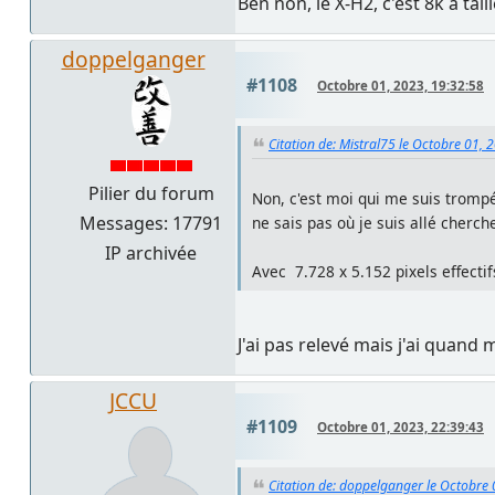
Ben non, le X-H2, c'est 8k à taill
doppelganger
#1108
Octobre 01, 2023, 19:32:58
Citation de: Mistral75 le Octobre 01, 
Pilier du forum
Non, c'est moi qui me suis tromp
Messages: 17791
ne sais pas où je suis allé cherc
IP archivée
Avec 7.728 x 5.152 pixels effectifs
J'ai pas relevé mais j'ai quand
JCCU
#1109
Octobre 01, 2023, 22:39:43
Citation de: doppelganger le Octobre 