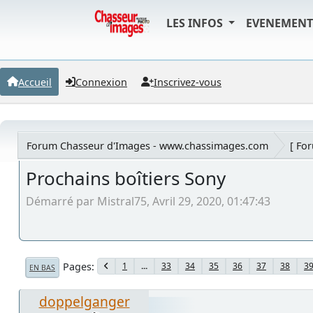
LES INFOS
EVENEMEN
Accueil
Connexion
Inscrivez-vous
Forum Chasseur d'Images - www.chassimages.com
[ Fo
Prochains boîtiers Sony
Démarré par Mistral75, Avril 29, 2020, 01:47:43
Pages
1
...
33
34
35
36
37
38
3
EN BAS
doppelganger