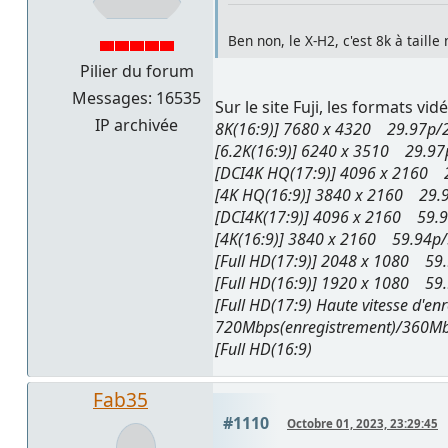
Ben non, le X-H2, c'est 8k à taille 
Pilier du forum
Messages: 16535
Sur le site Fuji, les formats vi
IP archivée
8K(16:9)] 7680 x 4320 29.97
[6.2K(16:9)] 6240 x 3510 29
[DCI4K HQ(17:9)] 4096 x 216
[4K HQ(16:9)] 3840 x 2160 2
[DCI4K(17:9)] 4096 x 2160 5
[4K(16:9)] 3840 x 2160 59.9
[Full HD(17:9)] 2048 x 1080
[Full HD(16:9)] 1920 x 1080
[Full HD(17:9) Haute vitesse 
720Mbps(enregistrement)/360Mb
[Full HD(16:9)
Fab35
#1110
Octobre 01, 2023, 23:29:45