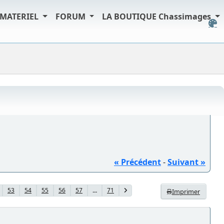
MATERIEL
FORUM
LA BOUTIQUE Chassimages
« Précédent
-
Suivant »
53
54
55
56
57
...
71
Imprimer