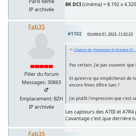
Paris 6ème
8K DCI
(cinéma) = 8.192 x 4.32
IP archivée
Fab35
#1102
Octobre 01, 2023, 11:02:23
Citation de: Potomitan le Octobre 01,
Pas certain. J'ai pas souvenir que 
Pilier du forum
Et qu'est-ce qui empêcherait de l
Messages: 30863
encore finies d'être lues ?
J'ai plutôt l'impression que c'est
Emplacement: BZH
IP archivée
Les capteurs des A7III et A7R4 p
L'avantage c'est que derrière t
Fab35