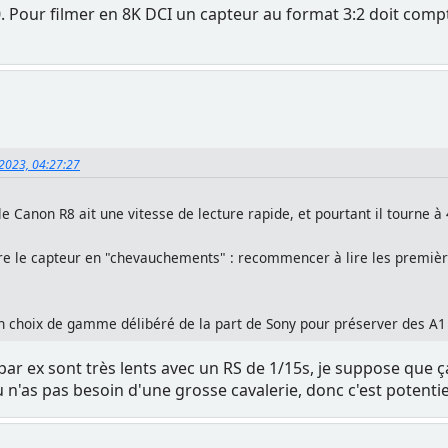
0. Pour filmer en 8K DCI un capteur au format 3:2 doit comp
 2023, 04:27:27
le Canon R8 ait une vitesse de lecture rapide, et pourtant il tourne à 
ire le capteur en "chevauchements" : recommencer à lire les première
 un choix de gamme délibéré de la part de Sony pour préserver des A1 
ar ex sont très lents avec un RS de 1/15s, je suppose que ça b
u n'as pas besoin d'une grosse cavalerie, donc c'est potenti