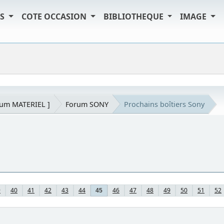
TS
COTE OCCASION
BIBLIOTHEQUE
IMAGE
rum MATERIEL ]
Forum SONY
Prochains boîtiers Sony
9
40
41
42
43
44
46
47
48
49
50
51
52
45