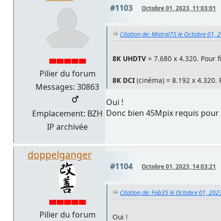
#1103
Octobre 01, 2023, 11:03:01
Citation de: Mistral75 le Octobre 01, 
8K UHDTV
= 7.680 x 4.320. Pour 
Pilier du forum
8K DCI
(cinéma) = 8.192 x 4.320. 
Messages: 30863
Oui !
Donc bien 45Mpix requis pour l
Emplacement: BZH
IP archivée
doppelganger
#1104
Octobre 01, 2023, 14:03:21
Citation de: Fab35 le Octobre 01, 202
Pilier du forum
Oui !