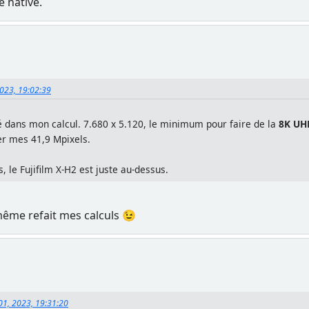
e native.
2023, 19:02:39
é dans mon calcul. 7.680 x 5.120, le minimum pour faire de la
8K UH
her mes 41,9 Mpixels.
, le Fujifilm X-H2 est juste au-dessus.
 même refait mes calculs 😉
01, 2023, 19:31:20