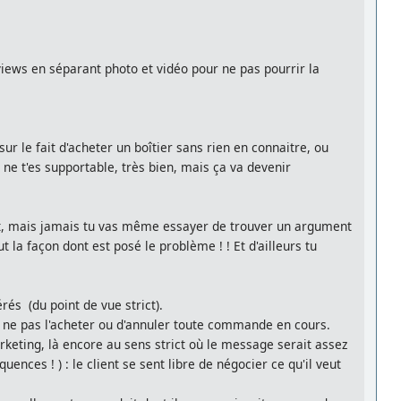
eviews en séparant photo et vidéo pour ne pas pourrir la
r le fait d'acheter un boîtier sans rien en connaitre, ou
n ne t'es supportable, très bien, mais ça va devenir
int, mais jamais tu vas même essayer de trouver un argument
ut la façon dont est posé le problème ! ! Et d'ailleurs tu
s (du point de vue strict).
 de ne pas l'acheter ou d'annuler toute commande en cours.
rketing, là encore au sens strict où le message serait assez
nces ! ) : le client se sent libre de négocier ce qu'il veut