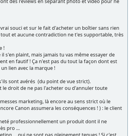
rs font des reviews en séparant photo et vidéo pour ne
i souci et sur le fait d'acheter un boîtier sans rien
r tout et aucune contradiction ne t'es supportable, très
 !
il s'en plaint, mais jamais tu vas même essayer de
ent en fautif ! Ça n'est pas du tout la façon dont est
un lien avec la marque !
s sont avérés (du point de vue strict).
t le droit de ne pas l'acheter ou d'annuler toute
omesses marketing, là encore au sens strict où le
encore Canon assumera les conséquences ! ) : le client
cheté professionnellement un produit dont il ne
s pro ...
eting.... qui ne sont pas pleinement tenues ! Si c'est