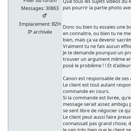
Pilier du forum
Que tous les sujets videos du R
pas pourrir la partie photo avec
Messages: 30863
Emplacement: BZH
Donc ou bien tu essaies une bon
IP archivée
en connaitre, ou bien tu ne me 
bien, mais ça va devenir sacré
Vraiment tu ne fais aucun effo
Je te demande pourquoi un pro 
trouver un argument même en sa f
posé le problème ! ! Et d'aill
Canon est responsable de ses 
Le client est tout autant respon
commande en cours.
Si la commande est livrée, qu'e
message serait assez ambigu pou
se sent libre de négocier ce qu
Le client peut aussi faire pre
connaissait pas grand chose, do
Je sais très bien que le client 