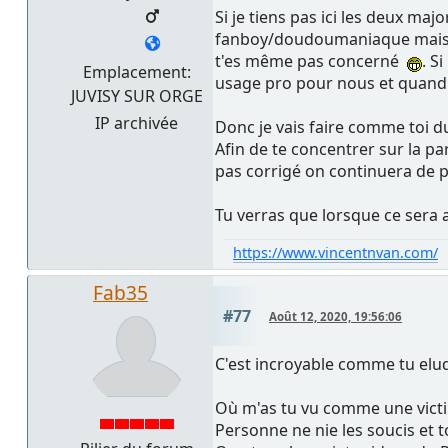
Si je tiens pas ici les deux ma
fanboy/doudoumaniaque mais t
t'es même pas concerné
. S
Emplacement:
usage pro pour nous et quand i
JUVISY SUR ORGE
IP archivée
Donc je vais faire comme toi d
Afin de te concentrer sur la par
pas corrigé on continuera de po
Tu verras que lorsque ce sera a
https://www.vincentnvan.com/
Fab35
#77
Août 12, 2020, 19:56:06
C'est incroyable comme tu elud
Où m'as tu vu comme une victim
Personne ne nie les soucis et t