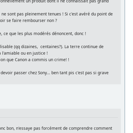
ionnellement un produit dont il ne connaissait pas grand
i ne sont pas pleinement tenues ! Si c'est avéré du point de
voir se faire rembourser non ?
e, ce que les plus modérés dénoncent, donc !
lisable (qq dizaines, centaines?). La terre continue de
 l'amiable ou en justice !
ssion que Canon a commis un crime! !
evoir passer chez Sony... ben tant pis c'est pas si grave
s. Donc bon, n'essaye pas forcément de comprendre comment