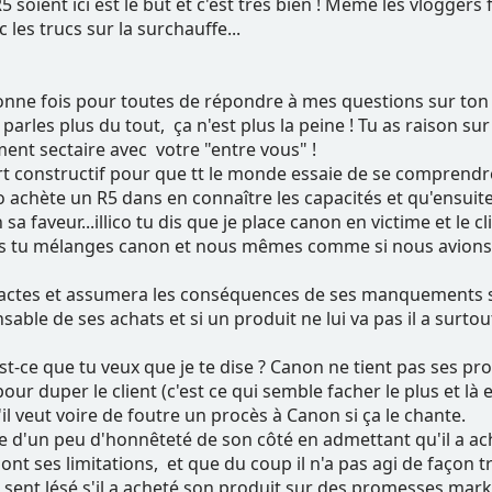
5 soient ici est le but et c'est très bien ! Même les vlogge
 les trucs sur la surchauffe...
ne fois pour toutes de répondre à mes questions sur ton vra
parles plus du tout, ça n'est plus la peine ! Tu as raison su
ment sectaire avec votre "entre vous" !
rt constructif pour que tt le monde essaie de se comprendre
achète un R5 dans en connaître les capacités et qu'ensuite 
aveur...illico tu dis que je place canon en victime et le cli
eurs tu mélanges canon et nous mêmes comme si nous avions 
actes et assumera les conséquences de ses manquements s'il
sable de ses achats et si un produit ne lui va pas il a surtou
st-ce que tu veux que je te dise ? Canon ne tient pas ses pr
r duper le client (c'est ce qui semble facher le plus et là 
'il veut voire de foutre un procès à Canon si ça le chante.
uve d'un peu d'honnêteté de son côté en admettant qu'il a a
nt ses limitations, et que du coup il n'a pas agi de façon trè
se sent lésé s'il a acheté son produit sur des promesses mark