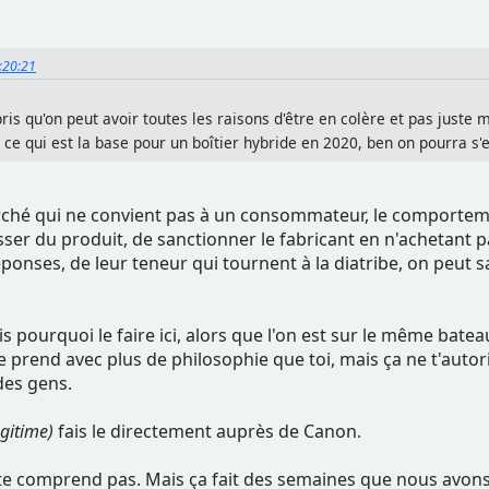
4:20:21
is qu'on peut avoir toutes les raisons d'être en colère et pas just
e qui est la base pour un boîtier hybride en 2020, ben on pourra s'
rché qui ne convient pas à un consommateur, le comportem
ser du produit, de sanctionner le fabricant en n'achetant pa
éponses, de leur teneur qui tournent à la diatribe, on peut
s pourquoi le faire ici, alors que l'on est sur le même batea
le prend avec plus de philosophie que toi, mais ça ne t'autori
des gens.
égitime)
fais le directement auprès de Canon.
 te comprend pas. Mais ça fait des semaines que nous avons 