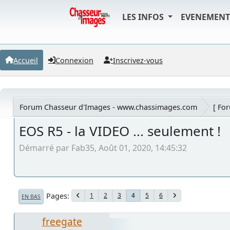
LES INFOS
EVENEMEN
Accueil
Connexion
Inscrivez-vous
Forum Chasseur d'Images - www.chassimages.com
[ Fo
EOS R5 - la VIDEO ... seulement !
Démarré par Fab35, Août 01, 2020, 14:45:32
Pages
1
2
3
5
6
4
EN BAS
freegate