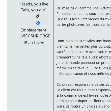
"Heads, you live.
Où m'as tu vu comme une victime e
Tails, you die"
Personne ne nie les soucis et toi 
Que tous les sujets videos du R5 s
partie photo avec les trucs sur la 
Emplacement:
JUVISY SUR ORGE
Donc ou bien tu essaies une bonne 
IP archivée
bien tu ne me parles plus du tout,
sacrément sectaire avec votre "e
Vraiment tu ne fais aucun effort 
Je te demande pourquoi un pro ac
même en sa faveur...illico tu dis q
mélanges canon et nous mêmes co
Canon est responsable de ses act
Le client est tout autant responsa
Si la commande est livrée, qu'est
ambigu pour duper le client (c'est
voire de foutre un procès à Canon