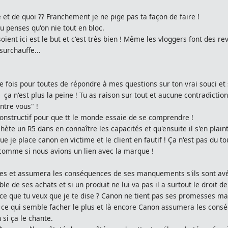
t de quoi ?? Franchement je ne pige pas ta façon de faire !
tu penses qu'on nie tout en bloc.
oient ici est le but et c'est très bien ! Même les vloggers font des r
surchauffe...
fois pour toutes de répondre à mes questions sur ton vrai souci et su
 ça n'est plus la peine ! Tu as raison sur tout et aucune contradictio
ntre vous" !
constructif pour que tt le monde essaie de se comprendre !
hète un R5 dans en connaître les capacités et qu'ensuite il s'en pla
ue je place canon en victime et le client en fautif ! Ça n'est pas du to
mme si nous avions un lien avec la marque !
es et assumera les conséquences de ses manquements s'ils sont avéré
ble de ses achats et si un produit ne lui va pas il a surtout le droit
-ce que tu veux que je te dise ? Canon ne tient pas ses promesses ma
 ce qui semble facher le plus et là encore Canon assumera les conséque
 si ça le chante.