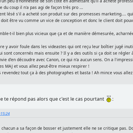
 d'un peu d'honnêteté de son côté en admettant qu'il a acheté profess
 du coup il n'a pas agi de façon très pro ...
 sent lésé s'il a acheté son produit sur des promesses marketing.... qu
a doit être vu comme un vice de conception et donc le client doit pou
mble-t-il bien plus vicieux que ça et de manière démesurée, acharné
e y avoir foule dans les videastes qui ont reçu leur boîtier jugé inuti
 sont concernés mais ensuite ? Il y a des outils si ça doit se régler à
envie d'en découdre avec Canon, ce qui n'a aucun sens. On a l'impre
es MAJ et vous allez peut-être mieux respirer !
 revendez tout ça à des photographes et basta ! Ah mince vous allez d
ne te répond pas alors que c'est le cas pourtant
:
4:15:24
it, chacun a sa façon de bosser et justement elle ne se critique pa