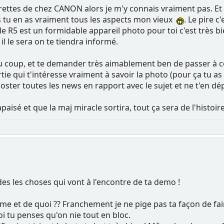
jorettes de chez CANON alors je m'y connais vraiment pas. Et d
u en as vraiment tous les aspects mon vieux
. Le pire 
i le R5 est un formidable appareil photo pour toi c'est très 
l le sera on te tiendra informé.
u coup, et te demander très aimablement ben de passer à c
tie qui t'intéresse vraiment à savoir la photo (pour ça tu as
ster toutes les news en rapport avec le sujet et ne t'en dép
paisé et que la maj miracle sortira, tout ça sera de l'histoir
es les choses qui vont à l'encontre de ta demo !
e et de quoi ?? Franchement je ne pige pas ta façon de fair
oi tu penses qu'on nie tout en bloc.