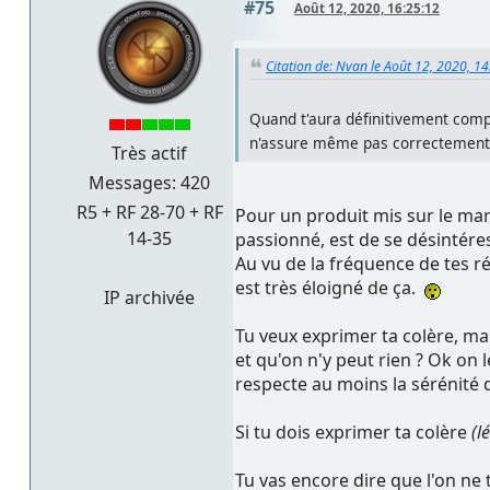
#75
Août 12, 2020, 16:25:12
Citation de: Nvan le Août 12, 2020, 1
Quand t'aura définitivement compr
n'assure même pas correctement c
Très actif
Messages: 420
R5 + RF 28-70 + RF
Pour un produit mis sur le ma
14-35
passionné, est de se désintéres
Au vu de la fréquence de tes r
est très éloigné de ça.
IP archivée
Tu veux exprimer ta colère, mai
et qu'on n'y peut rien ? Ok on 
respecte au moins la sérénité 
Si tu dois exprimer ta colère
(l
Tu vas encore dire que l'on ne