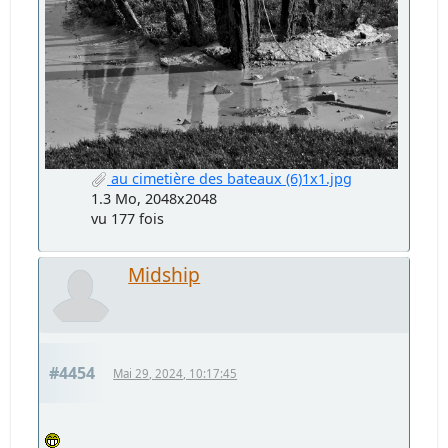
au cimetière des bateaux (6)1x1.jpg
1.3 Mo, 2048x2048
vu 177 fois
Midship
#4454
Mai 29, 2024, 10:17:45