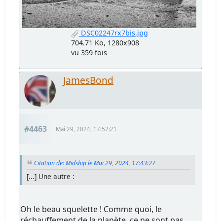
DSC02247rx7bis.jpg
704.71 Ko, 1280x908
vu 359 fois
JamesBond
#4463
Mai 29, 2024, 17:52:21
Citation de: Midship le Mai 29, 2024, 17:43:27
[...] Une autre :
Oh le beau squelette ! Comme quoi, le
réchauffement de la planète, ce ne sont pas