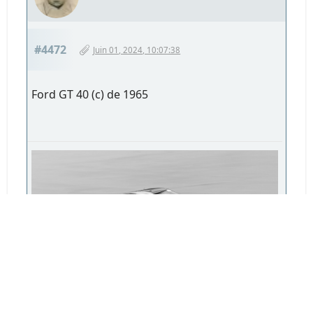
#4472
Juin 01, 2024, 10:07:38
Ford GT 40 (c) de 1965
3W1A8565.jpg
291.37 Ko, 1600x900