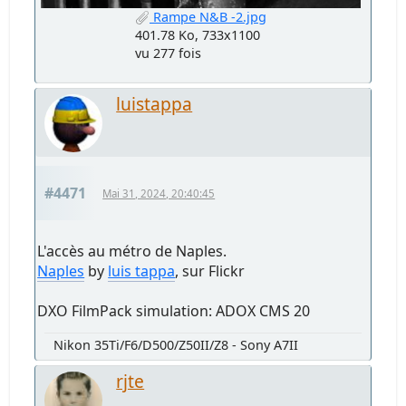
Rampe N&B -2.jpg
401.78 Ko, 733x1100
vu 277 fois
luistappa
#4471
Mai 31, 2024, 20:40:45
L'accès au métro de Naples.
Naples
by
luis tappa
, sur Flickr
DXO FilmPack simulation: ADOX CMS 20
Nikon 35Ti/F6/D500/Z50II/Z8 - Sony A7II
rjte