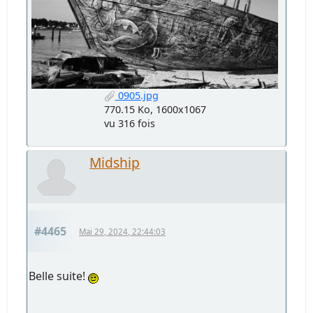
0905.jpg
770.15 Ko, 1600x1067
vu 316 fois
Midship
#4465
Mai 29, 2024, 22:44:03
Belle suite!