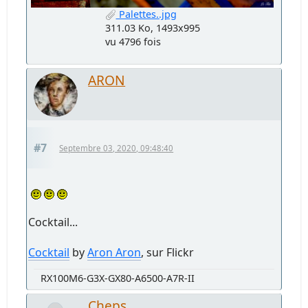
Palettes..jpg
311.03 Ko, 1493x995
vu 4796 fois
ARON
#7
Septembre 03, 2020, 09:48:40
Cocktail...
Cocktail
by
Aron Aron
, sur Flickr
RX100M6-G3X-GX80-A6500-A7R-II
Cheps