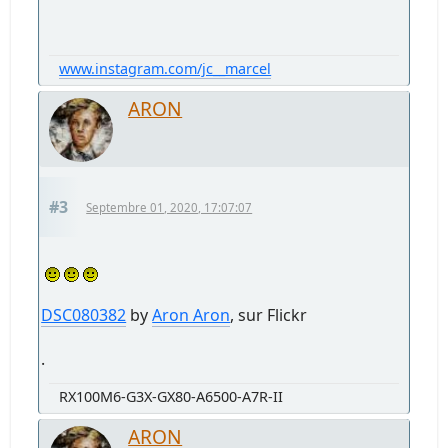
www.instagram.com/jc__marcel
ARON
#3
Septembre 01, 2020, 17:07:07
DSC080382
by
Aron Aron
, sur Flickr
.
RX100M6-G3X-GX80-A6500-A7R-II
ARON