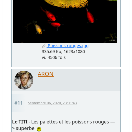
Poissons rouges.jpg
335.69 Ko, 1623x1080
vu 4506 fois
ARON
#11
Septembre 06, 2020, 23:01:43
Le TITI
- Les palettes et les poissons rouges —
> superbe