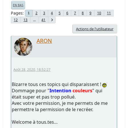
EN BAS
Pages
2
3
4
5
6
7
8
9
10
11
1
12
13
...
41
Actions de l'utilisateur
ARON
Août 28, 2020, 18:52:27
Bizarre tous ces topics qui disparaissent !
Dommage pour "
Intention
couleurs
" qui
était super et pas trop pollué.
Avec votre permission, je me permets de me
permettre la permission de le recréer.
Welcome à tous.tes…