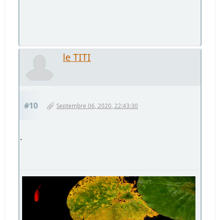
le TITI
#10
Septembre 06, 2020, 22:43:30
.