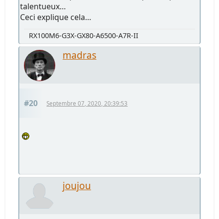
talentueux…
Ceci explique cela…
RX100M6-G3X-GX80-A6500-A7R-II
madras
#20
Septembre 07, 2020, 20:39:53
joujou