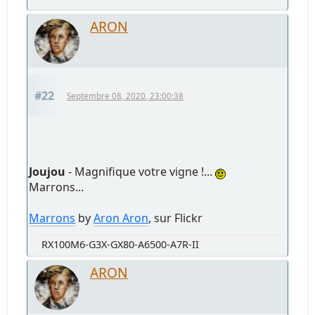
ARON
#22
Septembre 08, 2020, 23:00:38
Joujou
- Magnifique votre vigne !...
Marrons...
Marrons
by
Aron Aron
, sur Flickr
RX100M6-G3X-GX80-A6500-A7R-II
ARON