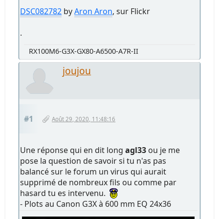
DSC082782
by
Aron Aron
, sur Flickr
.
RX100M6-G3X-GX80-A6500-A7R-II
joujou
#1
Août 29, 2020, 11:48:16
Une réponse qui en dit long
agl33
ou je me
pose la question de savoir si tu n'as pas
balancé sur le forum un virus qui aurait
supprimé de nombreux fils ou comme par
hasard tu es intervenu.
- Plots au Canon G3X à 600 mm EQ 24x36