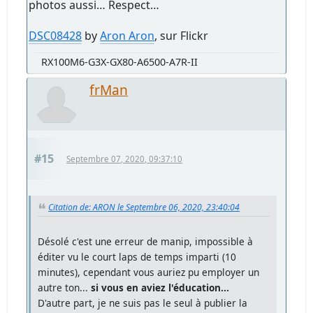
photos aussi… Respect…
DSC08428
by
Aron Aron
, sur Flickr
RX100M6-G3X-GX80-A6500-A7R-II
frMan
#15
Septembre 07, 2020, 09:37:10
Citation de: ARON le Septembre 06, 2020, 23:40:04
Désolé c'est une erreur de manip, impossible à
éditer vu le court laps de temps imparti (10
minutes), cependant vous auriez pu employer un
autre ton...
si vous en aviez l'éducation...
D'autre part, je ne suis pas le seul à publier la