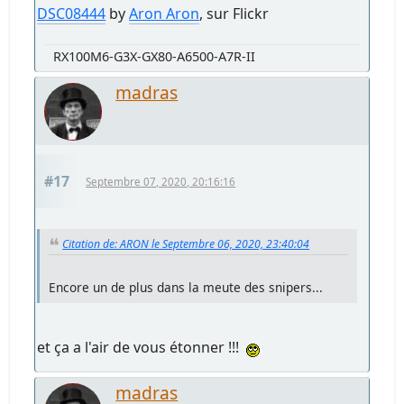
DSC08444
by
Aron Aron
, sur Flickr
RX100M6-G3X-GX80-A6500-A7R-II
madras
#17
Septembre 07, 2020, 20:16:16
Citation de: ARON le Septembre 06, 2020, 23:40:04
Encore un de plus dans la meute des snipers...
et ça a l'air de vous étonner !!!
madras