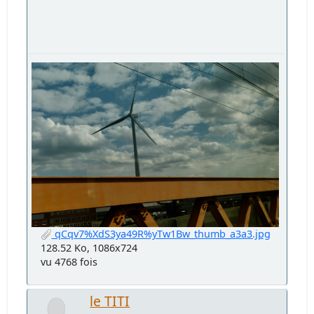
qCqv7%XdS3ya49R%yTw1Bw_thumb_a3a3.jpg
128.52 Ko, 1086x724
vu 4768 fois
le TITI