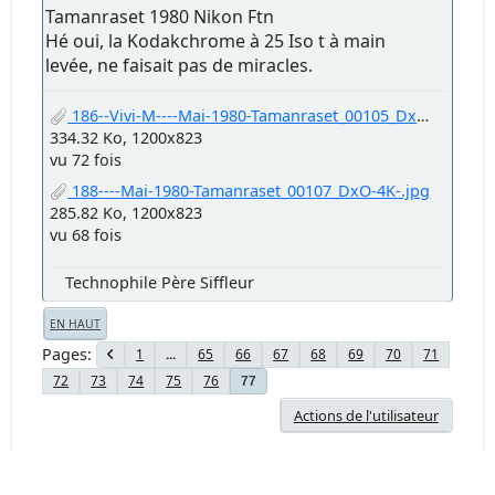
Ange.jpg
424 Ko, 758x1200
vu 86 fois
kochka