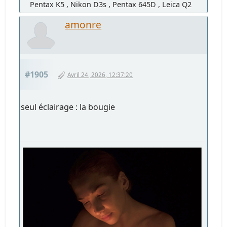
Pentax K5 , Nikon D3s , Pentax 645D , Leica Q2
amonre
#1905
Avril 24, 2026, 12:37:20
seul éclairage : la bougie