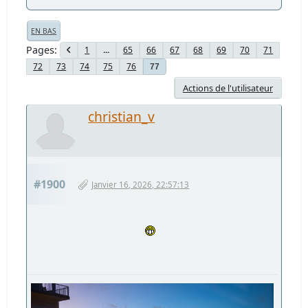
EN BAS
Pages
1
...
65
66
67
68
69
70
71
72
73
74
75
76
77
Actions de l'utilisateur
christian_v
#1900
Janvier 16, 2026, 22:57:13