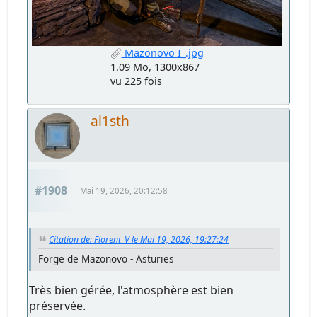
Mazonovo I_.jpg
1.09 Mo, 1300x867
vu 225 fois
al1sth
#1908
Mai 19, 2026, 20:12:58
Citation de: Florent_V le Mai 19, 2026, 19:27:24
Forge de Mazonovo - Asturies
Très bien gérée, l'atmosphère est bien
préservée.