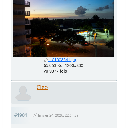
LC1008541.jpg
658.53 Ko, 1200x800
vu 9377 fois
Cléo
#1901
Janvier 24, 2026, 22:04:39