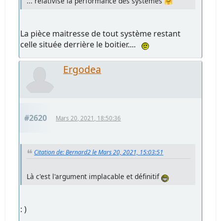
... relativise la performance des systèmes 🤗
La pièce maitresse de tout système restant
celle située derrière le boitier....
Ergodea
#2620
Mars 20, 2021, 18:50:36
Citation de: Bernard2 le Mars 20, 2021, 15:03:51
Là c'est l'argument implacable et définitif
: )