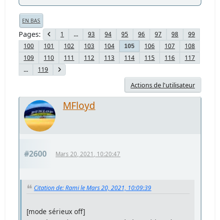
EN BAS
Pages
1
...
93
94
95
96
97
98
99
100
101
102
103
104
106
107
108
105
109
110
111
112
113
114
115
116
117
...
119
Actions de l'utilisateur
MFloyd
#2600
Mars 20, 2021, 10:20:47
Citation de: Rami le Mars 20, 2021, 10:09:39
[mode sérieux off]