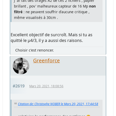
J' ai fait des tirages A2 de ces 2 fichiers , papier
brillant , pov' malheureux capteur de 16 Mp
non
filtré
: ne peuvent souffrir d'aucune critique ,
même visualisés à 30cm .
Excellent objectif de surcroît. Mais si tu as
quitté le µ4/3, il y a aussi des raisons.
Choisir c'est renoncer.
Greenforce
#2619
Mars 20, 2021, 18:08:56
Citation de: Christophe NOBER le Mars 20, 2021, 17:44:58