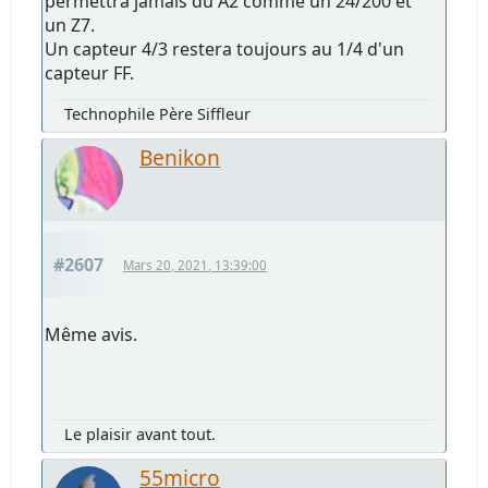
permettra jamais du A2 comme un 24/200 et
un Z7.
Un capteur 4/3 restera toujours au 1/4 d'un
capteur FF.
Technophile Père Siffleur
Benikon
#2607
Mars 20, 2021, 13:39:00
Même avis.
Le plaisir avant tout.
55micro