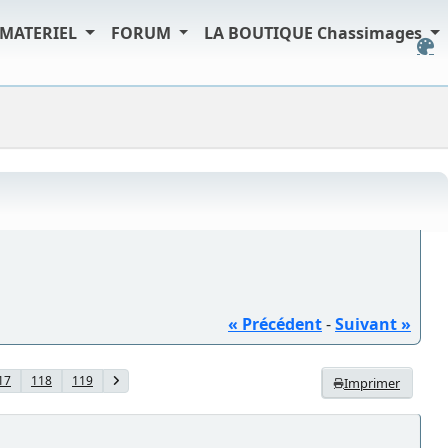
MATERIEL
FORUM
LA BOUTIQUE Chassimages
« Précédent
-
Suivant »
17
118
119
Imprimer