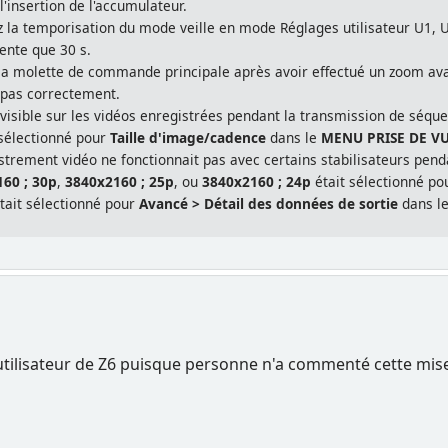
insertion de l'accumulateur.
z la temporisation du mode veille en mode Réglages utilisateur U1, U2
lente que 30 s.
la molette de commande principale après avoir effectué un zoom avant
t pas correctement.
t visible sur les vidéos enregistrées pendant la transmission de séq
 sélectionné pour
Taille d'image/cadence
dans le
MENU PRISE DE V
rement vidéo ne fonctionnait pas avec certains stabilisateurs pend
60 ; 30p
,
3840x2160 ; 25p
, ou
3840x2160 ; 24p
était sélectionné p
tait sélectionné pour
Avancé > Détail des données de sortie
dans l
d'utilisateur de Z6 puisque personne n'a commenté cette mise 