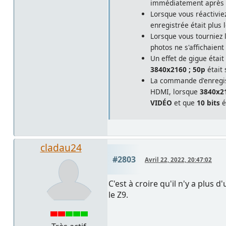
immédiatement après l'
Lorsque vous réactivie
enregistrée était plus 
Lorsque vous tourniez 
photos ne s'affichaien
Un effet de gigue étai
3840x2160 ; 50p
était
La commande d'enregist
HDMI, lorsque
3840x21
VIDÉO
et que
10 bits
é
cladau24
#2803
Avril 22, 2022, 20:47:02
C'est à croire qu'il n'y a plus 
le Z9.