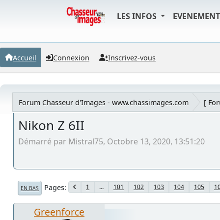
LES INFOS
EVENEMEN
Accueil
Connexion
Inscrivez-vous
Forum Chasseur d'Images - www.chassimages.com
[ Fo
Nikon Z 6II
Démarré par Mistral75, Octobre 13, 2020, 13:51:20
Pages
1
...
101
102
103
104
105
1
EN BAS
Greenforce