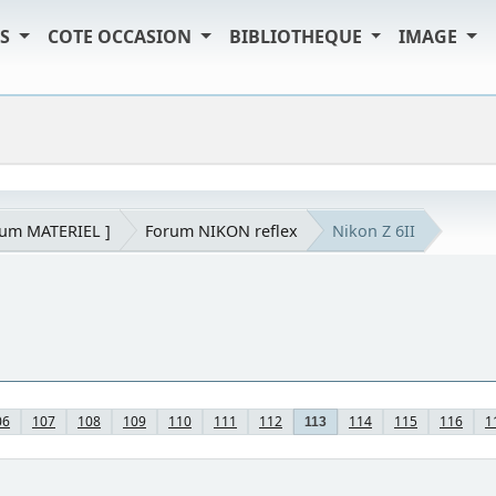
TS
COTE OCCASION
BIBLIOTHEQUE
IMAGE
rum MATERIEL ]
Forum NIKON reflex
Nikon Z 6II
06
107
108
109
110
111
112
114
115
116
1
113