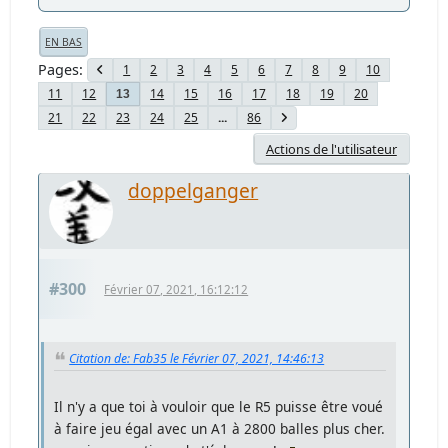
EN BAS
Pages
1
2
3
4
5
6
7
8
9
10
11
12
14
15
16
17
18
19
20
13
21
22
23
24
25
...
86
Actions de l'utilisateur
doppelganger
#300
Février 07, 2021, 16:12:12
Citation de: Fab35 le Février 07, 2021, 14:46:13
Il n'y a que toi à vouloir que le R5 puisse être voué
à faire jeu égal avec un A1 à 2800 balles plus cher.