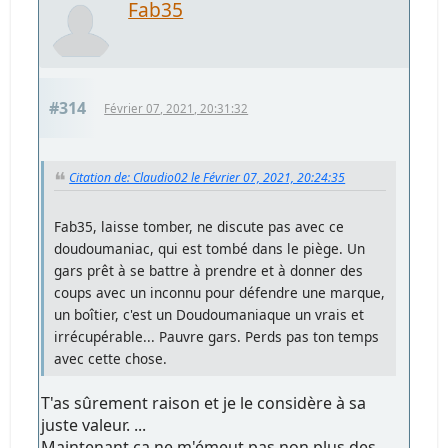
Fab35
#314
Février 07, 2021, 20:31:32
Citation de: Claudio02 le Février 07, 2021, 20:24:35
Fab35, laisse tomber, ne discute pas avec ce
doudoumaniac, qui est tombé dans le piège. Un
gars prêt à se battre à prendre et à donner des
coups avec un inconnu pour défendre une marque,
un boîtier, c'est un Doudoumaniaque un vrais et
irrécupérable... Pauvre gars. Perds pas ton temps
avec cette chose.
T'as sûrement raison et je le considère à sa
juste valeur. ...
Maintenant ça ne m'émeut pas non plus des