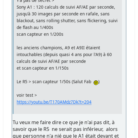
Y'a pas de secret >
Sony A1 : 120 calculs de suivi AF/AE par seconde,
jusqu'à 30 images par seconde en rafale, sans
blackout, sans rolling shutter, sans flickering, suivi
de flash au 1/400s
scan capteur en 1/200s
les anciens champions, A9 et A9II étaient
intouchables (depuis quasi 4 ans pour l'A9) à 60
calculs de suivi AF/AE par seconde
et scan capteur en 1/150s
Le R5 > scan capteur 1/50s (Salut Fab
)
voir test >
https://youtu.be/T170AMdz7Dk?t=204
Tu veux me faire dire ce que je n'ai pas dit, à
savoir que le R5 ne serait pas inférieur, alors
que personne n'a nié que le A1 était devant et