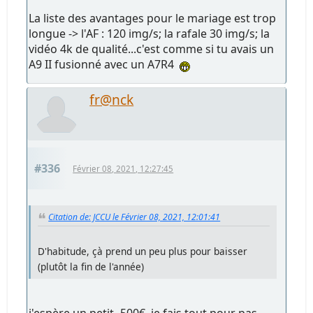
La liste des avantages pour le mariage est trop
longue -> l'AF : 120 img/s; la rafale 30 img/s; la
vidéo 4k de qualité...c'est comme si tu avais un
A9 II fusionné avec un A7R4
fr@nck
#336
Février 08, 2021, 12:27:45
Citation de: JCCU le Février 08, 2021, 12:01:41
D'habitude, çà prend un peu plus pour baisser
(plutôt la fin de l'année)
j'espère un petit -500€, je fais tout pour pas