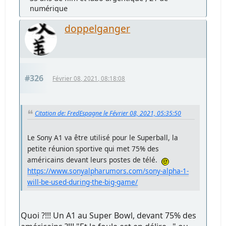
numérique
doppelganger
#326
Février 08, 2021, 08:18:08
Citation de: FredEspagne le Février 08, 2021, 05:35:50
Le Sony A1 va être utilisé pour le Superball, la
petite réunion sportive qui met 75% des
américains devant leurs postes de télé.
https://www.sonyalpharumors.com/sony-alpha-1-
will-be-used-during-the-big-game/
Quoi ?!!! Un A1 au Super Bowl, devant 75% des