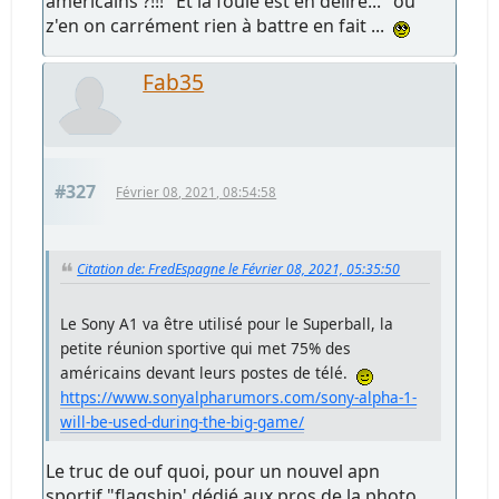
américains ?!!! "Et la foule est en délire..." ou
z'en on carrément rien à battre en fait ...
Fab35
#327
Février 08, 2021, 08:54:58
Citation de: FredEspagne le Février 08, 2021, 05:35:50
Le Sony A1 va être utilisé pour le Superball, la
petite réunion sportive qui met 75% des
américains devant leurs postes de télé.
https://www.sonyalpharumors.com/sony-alpha-1-
will-be-used-during-the-big-game/
Le truc de ouf quoi, pour un nouvel apn
sportif "flagship' dédié aux pros de la photo