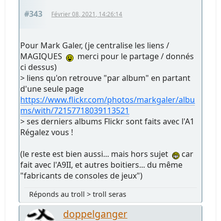
#343
Février 08, 2021, 14:26:14
Pour Mark Galer, (je centralise les liens /
MAGIQUES
merci pour le partage / donnés
ci dessus)
> liens qu'on retrouve "par album" en partant
d'une seule page
https://www.flickr.com/photos/markgaler/albu
ms/with/72157718039113521
> ses derniers albums Flickr sont faits avec l'A1
Régalez vous !
(le reste est bien aussi... mais hors sujet
car
fait avec l'A9II, et autres boitiers... du même
"fabricants de consoles de jeux")
Réponds au troll > troll seras
doppelganger