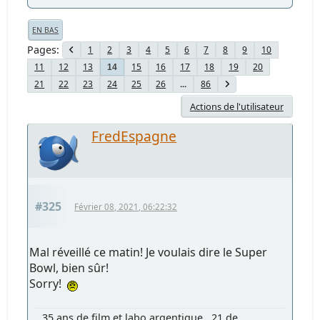
EN BAS
Pages
1
2
3
4
5
6
7
8
9
10
11
12
13
15
16
17
18
19
20
14
21
22
23
24
25
26
...
86
Actions de l'utilisateur
FredEspagne
#325
Février 08, 2021, 06:22:32
Mal réveillé ce matin! Je voulais dire le Super
Bowl, bien sûr!
Sorry!
35 ans de film et labo argentique , 21 de