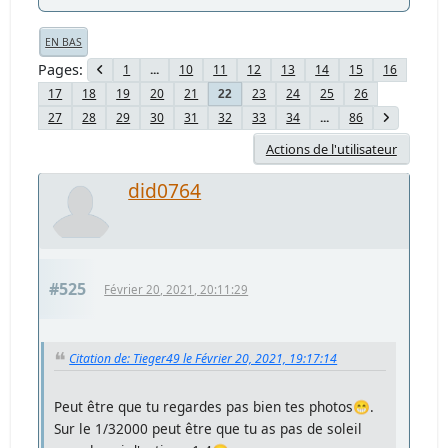
EN BAS
Pages
1
...
10
11
12
13
14
15
16
17
18
19
20
21
23
24
25
26
22
27
28
29
30
31
32
33
34
...
86
Actions de l'utilisateur
did0764
#525
Février 20, 2021, 20:11:29
Citation de: Tieger49 le Février 20, 2021, 19:17:14
Peut être que tu regardes pas bien tes photos😁.
Sur le 1/32000 peut être que tu as pas de soleil