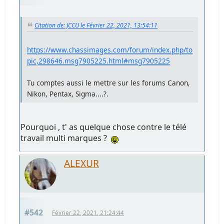
Citation de: JCCU le Février 22, 2021, 13:54:11
https://www.chassimages.com/forum/index.php/to
pic,298646.msg7905225.html#msg7905225
Tu comptes aussi le mettre sur les forums Canon,
Nikon, Pentax, Sigma....?.
Pourquoi , t' as quelque chose contre le télé
travail multi marques ?
ALEXUR
#542
Février 22, 2021, 21:24:44