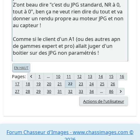
Z'ont beau dire "c'est du JPG standard, NR à 0,
tout à 0", ben ça ne veut rien dire du tout et va
donner un rendu propre au moteur JPG et non
au capteur !
Comme si le client d'un A1 (ou des autres apn
de gammes expert et pro) allait juger d'un
boitier sur des JPG non paramétrés !
EN HAUT
Pages
1
...
10
11
12
13
14
15
16
17
18
19
20
21
23
24
25
26
22
27
28
29
30
31
32
33
34
...
86
Actions de l'utilisateur
Forum Chasseur d'Images - www.chassimages.com ©
2026