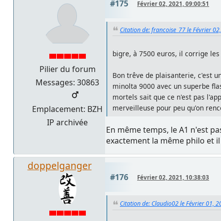
#175
Février 02, 2021, 09:00:51
Citation de: francoise_77 le Février 0
bigre, à 7500 euros, il corrige l
Pilier du forum
Bon trêve de plaisanterie, c'est u
Messages: 30863
minolta 9000 avec un superbe flas
mortels sait que ce n'est pas l'ap
merveilleuse pour peu qu'on renc
Emplacement: BZH
IP archivée
En même temps, le A1 n'est pas 
exactement la même philo et il
doppelganger
#176
Février 02, 2021, 10:38:03
Citation de: Claudio02 le Février 01, 