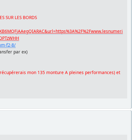
NCES SUR LES BORDS
KB6MQFjAAegQIARAC&url=https%3A%2F%2Fwww.lesnumeri
psDPTzWHH
mm-f2-8/
ransfer par ex)
récupérerais mon 135 monture A pleines performances) et