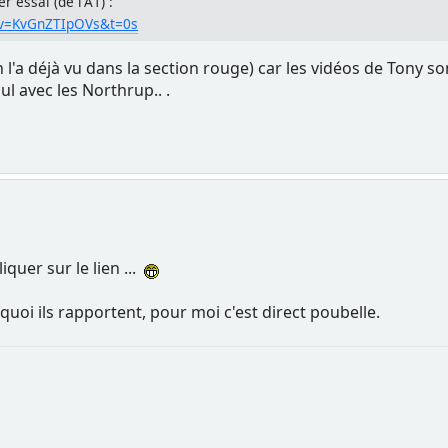
 essai (de l'A1) :
?v=KvGnZTIpOVs&t=0s
(on l'a déjà vu dans la section rouge) car les vidéos de Tony 
l avec les Northrup.. .
iquer sur le lien ...
 quoi ils rapportent, pour moi c'est direct poubelle.