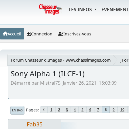
LES INFOS
EVENEMEN
Accueil
Connexion
Inscrivez-vous
Forum Chasseur d'Images - www.chassimages.com
[ Fo
Sony Alpha 1 (ILCE-1)
Démarré par Mistral75, Janvier 26, 2021, 16:03:09
Pages
1
2
3
4
5
6
7
9
10
8
EN BAS
Fab35