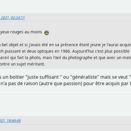
2, 2021, 02:24:11
es yeux rouges au moins
n bel objet et si j'avais été en sa présence étant jeune je l'aurai ac
h puissant et deux optiques en 1986. Aujourd'hui c'est plus possible
pareil qui fait la photo, mais l'œil du photographe et que avec un maté
ontre un sujet méritant.
un boitier "juste suffisant " ou "généraliste" mais se veut 
 n'a pas de raison (autre que passion) pour être acquis pa
2021, 18:44:49