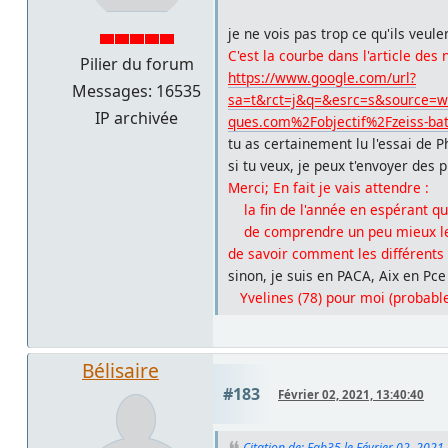
je ne vois pas trop ce qu'ils veul
C'est la courbe dans l'article 
Pilier du forum
https://www.google.com/url?
Messages: 16535
sa=t&rct=j&q=&esrc=s&source
IP archivée
ques.com%2Fobjectif%2Fzeiss-b
tu as certainement lu l'essai de 
si tu veux, je peux t'envoyer des p
Merci; En fait je vais attendre :
la fin de l'année en espérant qu'i
de comprendre un peu mieux le A
de savoir comment les différents
sinon, je suis en PACA, Aix en Pc
Yvelines (78) pour moi (probabl
Bélisaire
#183
Février 02, 2021, 13:40:40
Citation de: Fab35 le Février 02, 2021