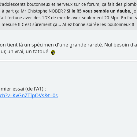
 d'adolescents boutonneux et nerveux sur ce forum, ça fait des plomb
s à part ça Mr Chistophe NOBER ?
Si le R5 vous semble un daube
, j
it fortune avec des 1DX de merde avec seulement 20 Mpx. En fait vot
e mesure !! C'est sûrement ça... Allez bonne soirée les boutonneux !!
n tient là un spécimen d'une grande rareté. Nul besoin d'a
dur, un vrai, un tatoué
ier essai (de l'A1) :
tch?v=KvGnZTIpOVs&t=0s