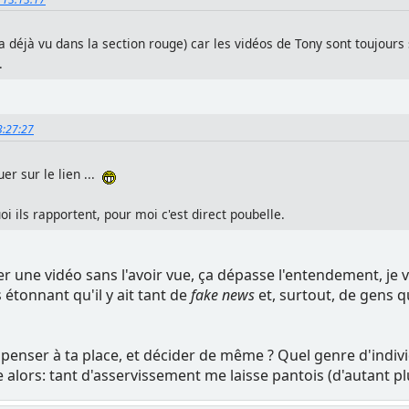
n l'a déjà vu dans la section rouge) car les vidéos de Tony sont toujour
.
13:27:27
er sur le lien ...
oi ils rapportent, pour moi c'est direct poubelle.
er une vidéo sans l'avoir vue, ça dépasse l'entendement, je ve
tonnant qu'il y ait tant de
fake news
et, surtout, de gens q
s penser à ta place, et décider de même ? Quel genre d'individ
lors: tant d'asservissement me laisse pantois (d'autant plus