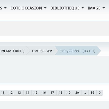
TS
COTE OCCASION
BIBLIOTHEQUE
IMAGE
rum MATERIEL ]
Forum SONY
Sony Alpha 1 (ILCE-1)
11
12
13
14
15
16
17
18
19
20
...
86