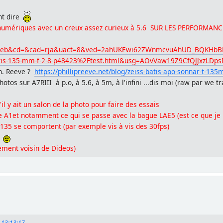
ent dire
des numériques avec un creux assez curieux à 5.6 SUR LES PERFORMA
=web&cd=&cad=rja&uact=8&ved=2ahUKEwi62ZWnmcvuAhUD_BQKHbB
atis-135-mm-f-2-8-p48423%2Ftest.html&usg=AOvVaw19Z9CfQJJxzLD
Ph. Reeve ?
https://phillipreeve.net/blog/zeiss-batis-apo-sonnar-t-135
hotos sur A7RIII à p.o, à 5.6, à 5m, à l'infini ...dis moi (raw par we t
l y ait un salon de la photo pour faire des essais
1et notamment ce qui se passe avec la bague LAE5 (est ce que je 
 135 se comportent (par exemple vis à vis des 30fps)
e
ement voisin de Dideos)
, 13:13:17