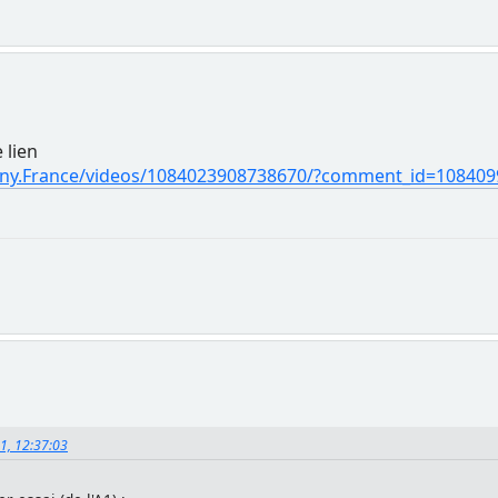
 lien
Sony.France/videos/1084023908738670/?comment_id=10840
21, 12:37:03