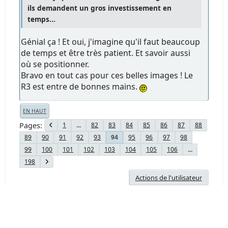
ils demandent un gros investissement en
temps...
Génial ça ! Et oui, j'imagine qu'il faut beaucoup
de temps et être très patient. Et savoir aussi
où se positionner.
Bravo en tout cas pour ces belles images ! Le
R3 est entre de bonnes mains.
EN HAUT
Pages
1
...
82
83
84
85
86
87
88
89
90
91
92
93
95
96
97
98
94
99
100
101
102
103
104
105
106
...
198
Actions de l'utilisateur