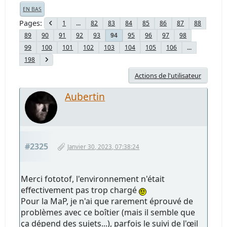
EN BAS
Pages
1
...
82
83
84
85
86
87
88
89
90
91
92
93
95
96
97
98
94
99
100
101
102
103
104
105
106
...
198
Actions de l'utilisateur
Aubertin
#2325
Janvier 30, 2023, 07:38:24
Merci fototof, l'environnement n'était
effectivement pas trop chargé
Pour la MaP, je n'ai que rarement éprouvé de
problèmes avec ce boîtier (mais il semble que
ça dépend des sujets...), parfois le suivi de l'œil