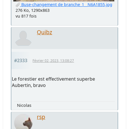
Buse-changement de branche_1__N6A1855.jpg
276 Ko, 1290x863
vu 817 fois
Quibz
#2333
Février 02, 2023, 13:08:27
Le forestier est effectivement superbe
Aubertin, bravo
Nicolas
rsp