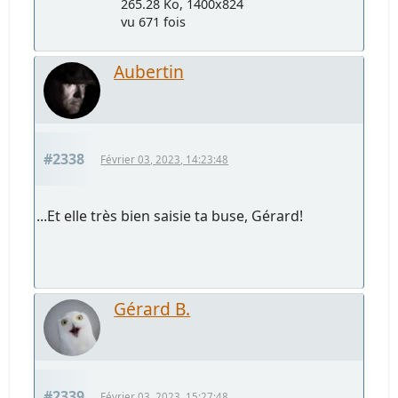
265.28 Ko, 1400x824
vu 671 fois
Aubertin
#2338
Février 03, 2023, 14:23:48
...Et elle très bien saisie ta buse, Gérard!
Gérard B.
#2339
Février 03, 2023, 15:27:48