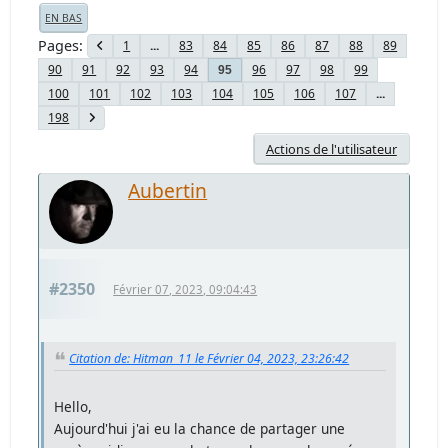
EN BAS
Pages
1
...
83
84
85
86
87
88
89
90
91
92
93
94
96
97
98
99
95
100
101
102
103
104
105
106
107
...
198
Actions de l'utilisateur
Aubertin
#2350
Février 07, 2023, 09:04:43
Citation de: Hitman_11 le Février 04, 2023, 23:26:42
Hello,
Aujourd'hui j'ai eu la chance de partager une