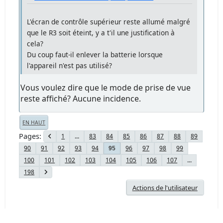
L'écran de contrôle supérieur reste allumé malgré
que le R3 soit éteint, y a t'il une justification à
cela?
Du coup faut-il enlever la batterie lorsque
l'appareil n'est pas utilisé?
Vous voulez dire que le mode de prise de vue
reste affiché? Aucune incidence.
EN HAUT
Pages
1
...
83
84
85
86
87
88
89
90
91
92
93
94
96
97
98
99
95
100
101
102
103
104
105
106
107
...
198
Actions de l'utilisateur