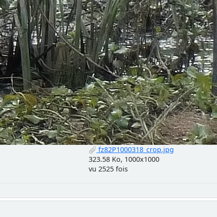
fz82P1000318_crop.jpg
323.58 Ko, 1000x1000
vu 2525 fois