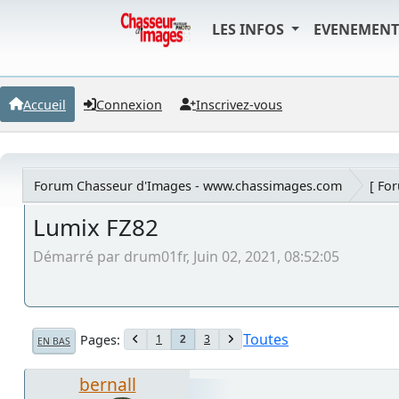
LES INFOS
EVENEMEN
Accueil
Connexion
Inscrivez-vous
Forum Chasseur d'Images - www.chassimages.com
[ Fo
Lumix FZ82
Démarré par drum01fr, Juin 02, 2021, 08:52:05
Toutes
Pages
1
3
2
EN BAS
bernall