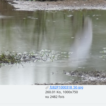
fz82P1000318_50.jpg
260.01 Ko, 1000x750
vu 2482 fois