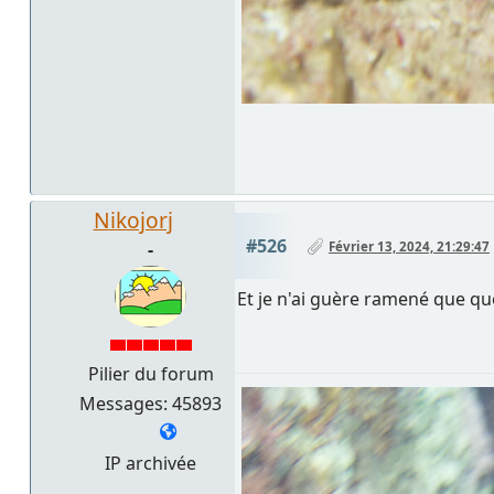
Nikojorj
#526
-
Février 13, 2024, 21:29:47
Et je n'ai guère ramené que q
Pilier du forum
Messages: 45893
IP archivée