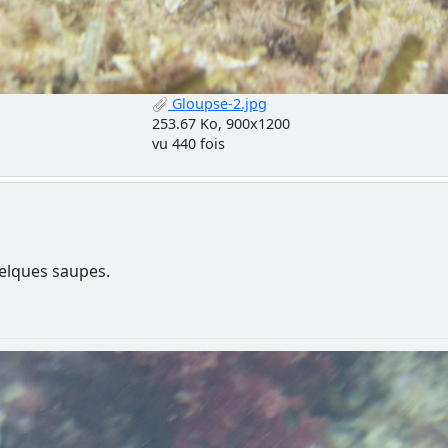
Gloupse-2.jpg
253.67 Ko, 900x1200
vu 440 fois
uelques saupes.