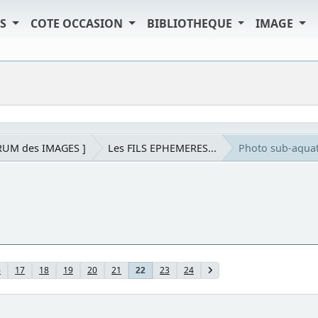
TS
COTE OCCASION
BIBLIOTHEQUE
IMAGE
RUM des IMAGES ]
Les FILS EPHEMERES...
Photo sub-aqua
6
17
18
19
20
21
23
24
22