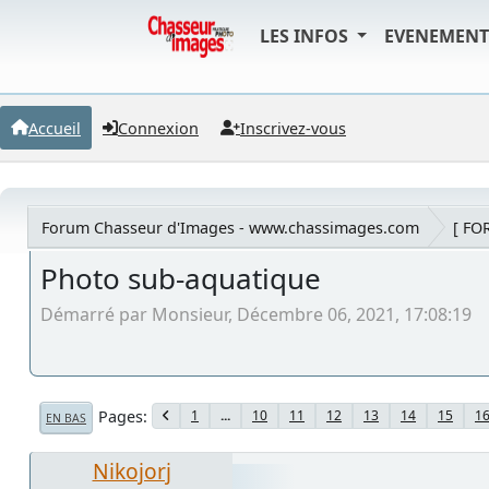
LES INFOS
EVENEMEN
Accueil
Connexion
Inscrivez-vous
Forum Chasseur d'Images - www.chassimages.com
[ FO
Photo sub-aquatique
Démarré par Monsieur, Décembre 06, 2021, 17:08:19
Pages
1
...
10
11
12
13
14
15
1
EN BAS
Nikojorj