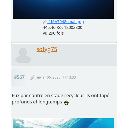
1I6A7948small.jpg
445.46 Ko, 1200x800
vu 290 fois
sofyg75
#567
Janvier 06, 2025, 11:13:33
Eux par contre en stage recycleur ils ont tapé
profonds et longtemps