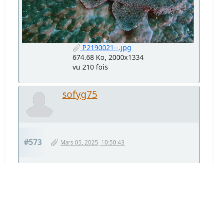
P2190021--.jpg
674.68 Ko, 2000x1334
vu 210 fois
sofyg75
#573
Mars 05, 2025, 10:50:43
encore lui