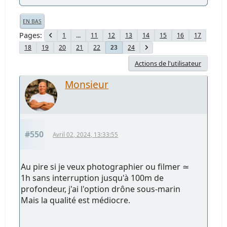
EN BAS
Pages
1
...
11
12
13
14
15
16
17
18
19
20
21
22
24
23
Actions de l'utilisateur
Monsieur
#550
Avril 02, 2024, 13:33:55
Au pire si je veux photographier ou filmer ≃
1h sans interruption jusqu'à 100m de
profondeur, j'ai l'option drône sous-marin
Mais la qualité est médiocre.