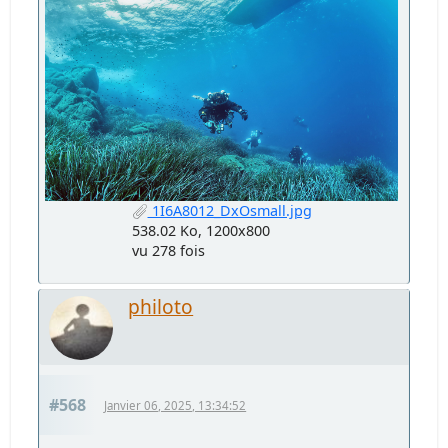
1I6A8012_DxOsmall.jpg
538.02 Ko, 1200x800
vu 278 fois
philoto
#568
Janvier 06, 2025, 13:34:52