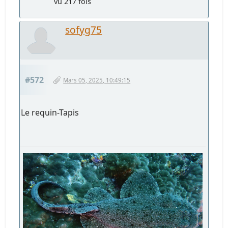
vu 217 fois
sofyg75
#572
Mars 05, 2025, 10:49:15
Le requin-Tapis