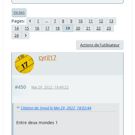
EN BAS
Pages
1
...
7
8
9
10
11
12
13
14
15
16
17
18
20
21
22
23
19
24
Actions de l'utilisateur
cyril17
#450
Mai 29, 2022, 19:49:22
Citation de: loguil le Mai 29, 2022, 18:02:44
Entre deux mondes 1