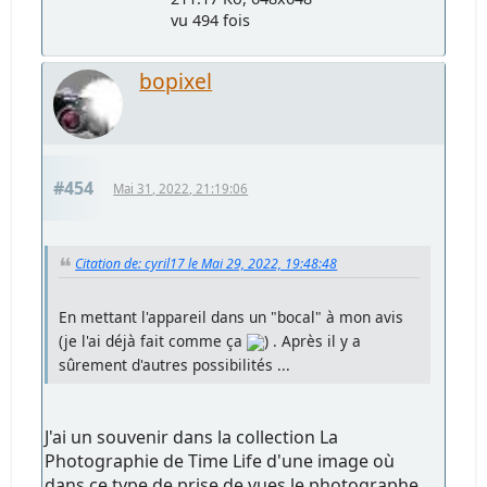
vu 494 fois
bopixel
#454
Mai 31, 2022, 21:19:06
Citation de: cyril17 le Mai 29, 2022, 19:48:48
En mettant l'appareil dans un "bocal" à mon avis
(je l'ai déjà fait comme ça
) . Après il y a
sûrement d'autres possibilités ...
J'ai un souvenir dans la collection La
Photographie de Time Life d'une image où
dans ce type de prise de vues le photographe