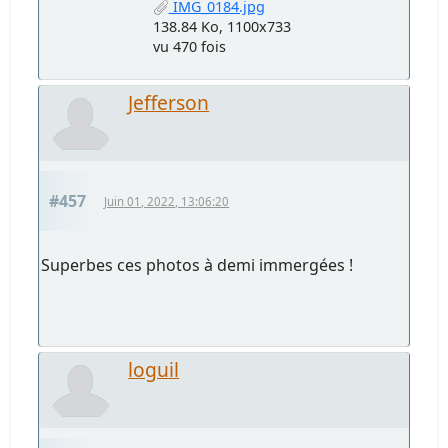
IMG_0184.jpg
138.84 Ko, 1100x733
vu 470 fois
Jefferson
#457
Juin 01, 2022, 13:06:20
Superbes ces photos à demi immergées !
loguil