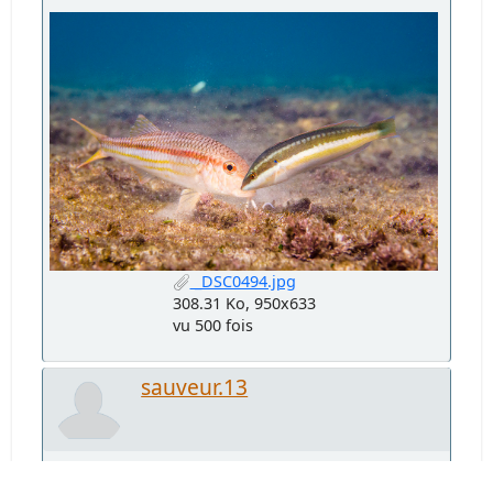
_DSC0494.jpg
308.31 Ko, 950x633
vu 500 fois
sauveur.13