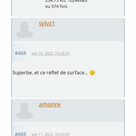
254.75 Ko, 1024x683
vu 574 fois
sylvz1
#468
Juin 10, 2022, 19:24:23
Superbe, et ce reflet de surface... 😌
amonre
#469
Juin 11, 2022, 16:22:43