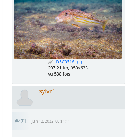
_DSC0516.jpg
297.21 Ko, 950x633
vu 538 fois
sylvz1
#471
Juin 12, 2022, 00:11:11