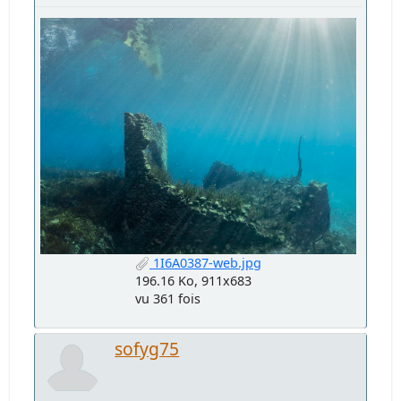
1I6A0387-web.jpg
196.16 Ko, 911x683
vu 361 fois
sofyg75