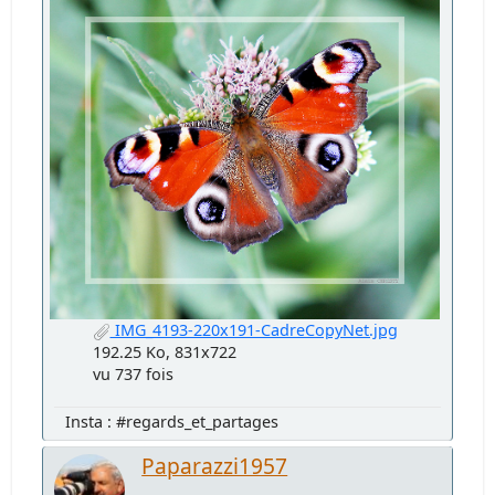
IMG_4193-220x191-CadreCopyNet.jpg
192.25 Ko, 831x722
vu 737 fois
Insta : #regards_et_partages
Paparazzi1957