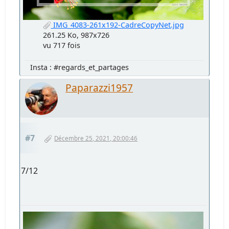
IMG_4083-261x192-CadreCopyNet.jpg
261.25 Ko, 987x726
vu 717 fois
Insta : #regards_et_partages
Paparazzi1957
#7
Décembre 25, 2021, 20:00:46
7/12