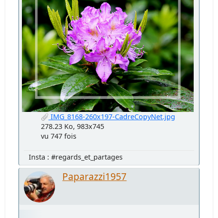
IMG_8168-260x197-CadreCopyNet.jpg
278.23 Ko, 983x745
vu 747 fois
Insta : #regards_et_partages
Paparazzi1957