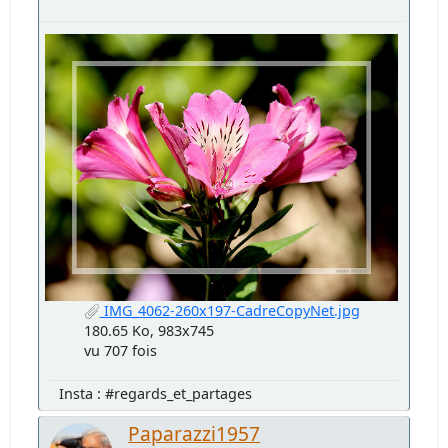
IMG_4062-260x197-CadreCopyNet.jpg
180.65 Ko, 983x745
vu 707 fois
Insta : #regards_et_partages
Paparazzi1957