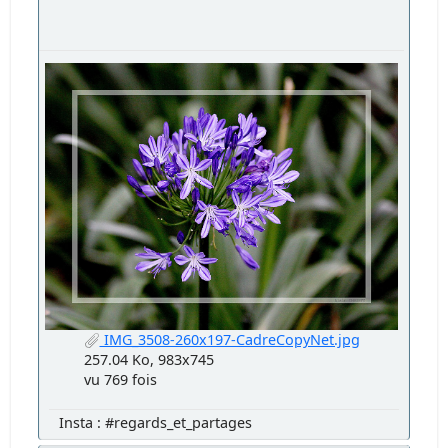
IMG_3508-260x197-CadreCopyNet.jpg
257.04 Ko, 983x745
vu 769 fois
Insta : #regards_et_partages