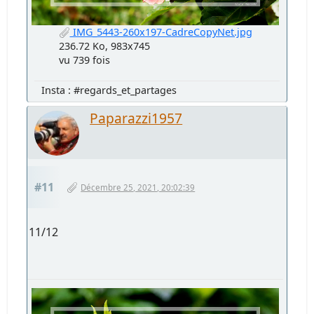
IMG_5443-260x197-CadreCopyNet.jpg
236.72 Ko, 983x745
vu 739 fois
Insta : #regards_et_partages
Paparazzi1957
#11
Décembre 25, 2021, 20:02:39
11/12