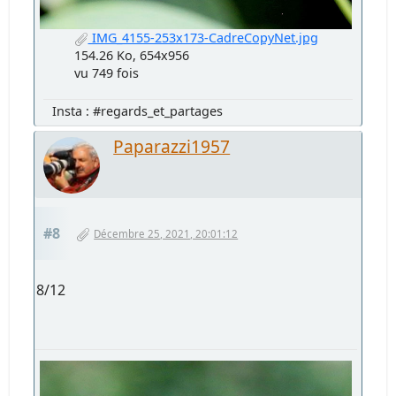
IMG_4155-253x173-CadreCopyNet.jpg
154.26 Ko, 654x956
vu 749 fois
Insta : #regards_et_partages
Paparazzi1957
#8
Décembre 25, 2021, 20:01:12
8/12