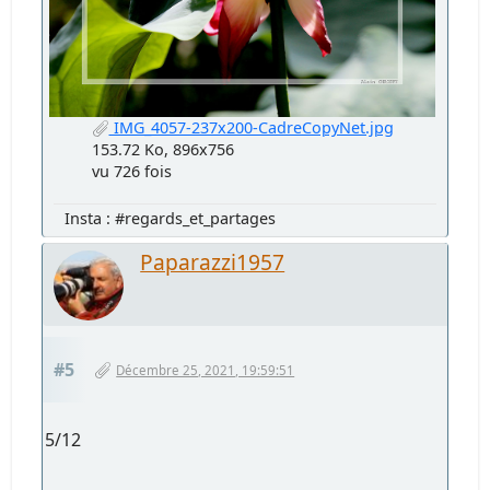
IMG_4057-237x200-CadreCopyNet.jpg
153.72 Ko, 896x756
vu 726 fois
Insta : #regards_et_partages
Paparazzi1957
#5
Décembre 25, 2021, 19:59:51
5/12