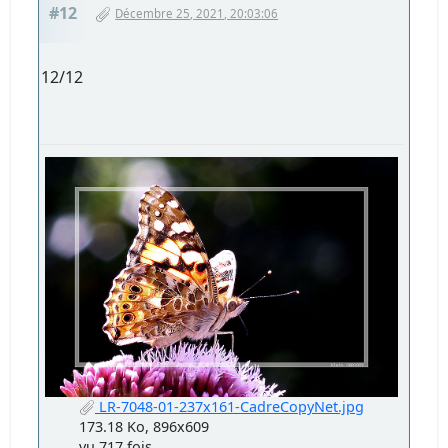
#12
Décembre 25, 2021, 20:03:06
12/12
LR-7048-01-237x161-CadreCopyNet.jpg
173.18 Ko, 896x609
vu 717 fois