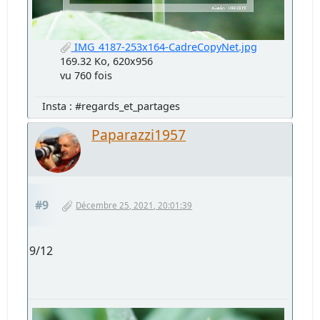
IMG_4187-253x164-CadreCopyNet.jpg
169.32 Ko, 620x956
vu 760 fois
Insta : #regards_et_partages
Paparazzi1957
#9
Décembre 25, 2021, 20:01:39
9/12