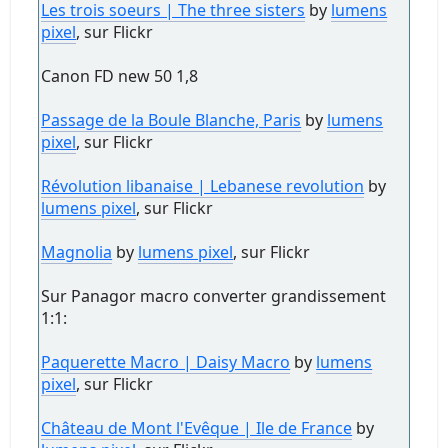
Les trois soeurs | The three sisters
by
lumens
pixel
, sur Flickr
Canon FD new 50 1,8
Passage de la Boule Blanche, Paris
by
lumens
pixel
, sur Flickr
Révolution libanaise | Lebanese revolution
by
lumens pixel
, sur Flickr
Magnolia
by
lumens pixel
, sur Flickr
Sur Panagor macro converter grandissement
1:1:
Paquerette Macro | Daisy Macro
by
lumens
pixel
, sur Flickr
Château de Mont l'Evêque | Ile de France
by