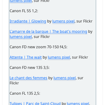
lumens pixel
, sur Flickr
Canon FL 55 1,2:
Irradiante | Glowing
by
lumens pixel
, sur Flickr
L'amarre de la barque | The boat's mooring
by
lumens pixel
, sur Flickr
Canon FD new zoom 70-150 f4,5:
Attente | The wait
by
lumens pixel
, sur Flickr
Canon FD new 135 3,5:
Le chant des femmes
by
lumens pixel
, sur
Flickr
Canon FL 135 2,5:
Tulipes | Parc de Saint-Cloud
by
lumens pixel
,