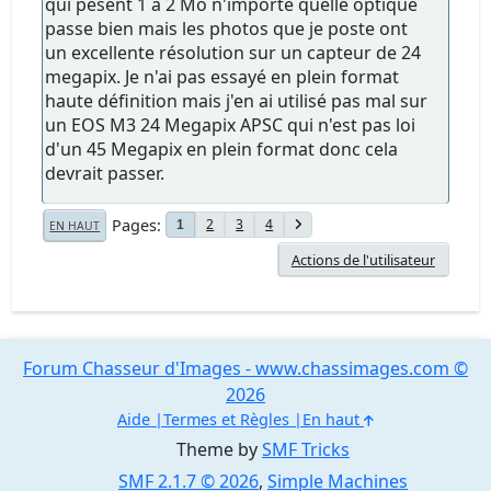
qui pèsent 1 à 2 Mo n'importe quelle optique
passe bien mais les photos que je poste ont
un excellente résolution sur un capteur de 24
megapix. Je n'ai pas essayé en plein format
haute définition mais j'en ai utilisé pas mal sur
un EOS M3 24 Megapix APSC qui n'est pas loi
d'un 45 Megapix en plein format donc cela
devrait passer.
Pages
2
3
4
1
EN HAUT
Actions de l'utilisateur
Forum Chasseur d'Images - www.chassimages.com ©
2026
Aide
Termes et Règles
En haut
Theme by
SMF Tricks
SMF 2.1.7 © 2026
,
Simple Machines