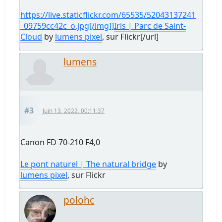
https://live.staticflickr.com/65535/52043137241
_09759cc42c_o.jpg[/img]]
Iris | Parc de Saint-
Cloud
by
lumens pixel
, sur Flickr[/url]
lumens
#3
Juin 13, 2022, 00:11:37
Canon FD 70-210 F4,0
Le pont naturel | The natural bridge
by
lumens pixel
, sur Flickr
polohc