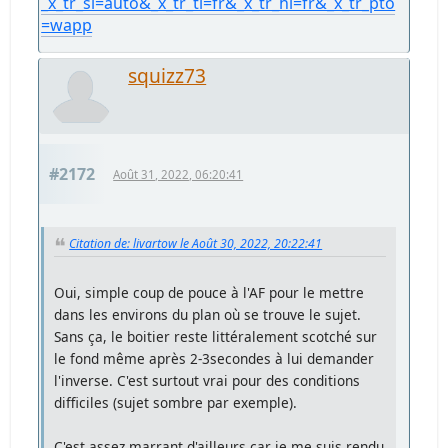
_x_tr_sl=auto&_x_tr_tl=fr&_x_tr_hl=fr&_x_tr_pto
=wapp
squizz73
#2172
Août 31, 2022, 06:20:41
Citation de: livartow le Août 30, 2022, 20:22:41
Oui, simple coup de pouce à l'AF pour le mettre
dans les environs du plan où se trouve le sujet.
Sans ça, le boitier reste littéralement scotché sur
le fond même après 2-3secondes à lui demander
l'inverse. C'est surtout vrai pour des conditions
difficiles (sujet sombre par exemple).
C'est assez marrant d'ailleurs car je me suis rendu