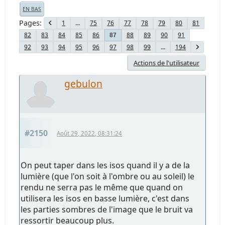
EN BAS
Pages
1
...
75
76
77
78
79
80
81
82
83
84
85
86
88
89
90
91
87
92
93
94
95
96
97
98
99
...
194
Actions de l'utilisateur
gebulon
#2150
Août 29, 2022, 08:31:24
On peut taper dans les isos quand il y a de la
lumière (que l'on soit à l'ombre ou au soleil) le
rendu ne serra pas le même que quand on
utilisera les isos en basse lumière, c'est dans
les parties sombres de l'image que le bruit va
ressortir beaucoup plus.