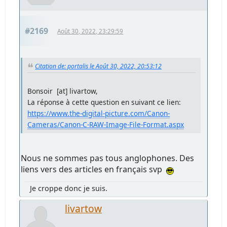
#2169
Août 30, 2022, 23:29:59
Citation de: portalis le Août 30, 2022, 20:53:12
Bonsoir [at] livartow,
La réponse à cette question en suivant ce lien:
https://www.the-digital-picture.com/Canon-
Cameras/Canon-C-RAW-Image-File-Format.aspx
Nous ne sommes pas tous anglophones. Des
liens vers des articles en français svp
Je croppe donc je suis.
livartow