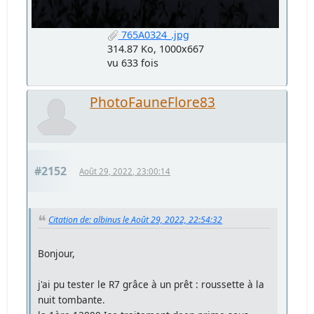
765A0324_.jpg
314.87 Ko, 1000x667
vu 633 fois
PhotoFauneFlore83
#2152
Août 29, 2022, 23:00:14
Citation de: albinus le Août 29, 2022, 22:54:32
Bonjour,
j'ai pu tester le R7 grâce à un prêt : roussette à la
nuit tombante.