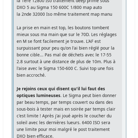
la 1ère 12800 Iso traitement deep prime sous
DXO 5 au Sigma 150 600C 1/800 map auto
la 2nde 32000 Iso même traitement map manu
La prise en main est top, les boutons tombent
mieux sous ma main que sur le 70D. Les réglages
en M se font facilement je trouve. L'AF est
surpuissant pour peu qu'on l'ai bien réglé pour la
bonne cible... Pas mal de déchets avec le 17-55
2.8 surtout à une distance de plus de 10m. Plus à
l'aise avec le Sigma 150-600 C. Suivi top une fois
bien accroché.
Je rejoins ceux qui disent qu'il lui faut des
optiques lumineuses
. Le Sigma peut bien donner
par beau temps, par temps couvert ou dans des
sous-bois à tester mais en soirée par temps clair
c'est limite ! Après j'ai joué après le coucher du
soleil avec les dernières lueurs. 6400 ISO sera
une limite pour moi malgré le post traitement
DXO bien efficace.