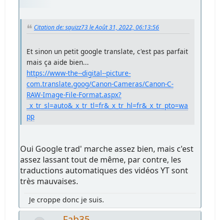
Citation de: squizz73 le Août 31, 2022, 06:13:56
Et sinon un petit google translate, c'est pas parfait
mais ça aide bien...
https://www-the--digital--picture-
com.translate.goog/Canon-Cameras/Canon-C-
RAW-Image-File-Format.aspx?
_x_tr_sl=auto&_x_tr_tl=fr&_x_tr_hl=fr&_x_tr_pto=wa
pp
Oui Google trad' marche assez bien, mais c'est
assez lassant tout de même, par contre, les
traductions automatiques des vidéos YT sont
très mauvaises.
Je croppe donc je suis.
Fab35