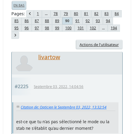
EN BAS
Pages
1
...
78
79
80
81
82
83
84
85
86
87
88
89
91
92
93
94
90
95
96
97
98
99
100
101
102
...
194
Actions de l'utilisateur
livartow
#2225
Septembre 03, 2022, 14:04:56
Citation de: Opticien le Septembre 03, 2022, 13:32:54
est-ce que tu n'as pas sélectionné le mode ou la
stab ne s'établit qu'au dernier moment?