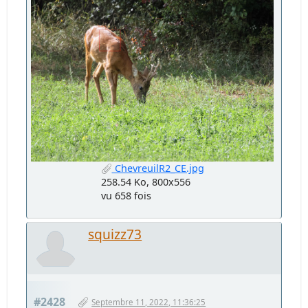
ChevreuilR2_CE.jpg
258.54 Ko, 800x556
vu 658 fois
squizz73
#2428
Septembre 11, 2022, 11:36:25