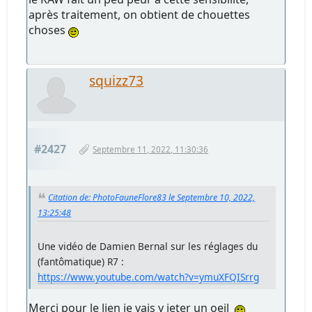
après traitement, on obtient de chouettes
choses
squizz73
#2427
Septembre 11, 2022, 11:30:36
Citation de: PhotoFauneFlore83 le Septembre 10, 2022,
13:25:48
Une vidéo de Damien Bernal sur les réglages du
(fantômatique) R7 :
https://www.youtube.com/watch?v=ymuXFQISrrg
Merci pour le lien je vais y jeter un oeil