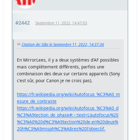
#2442
Septembre 11, 2022, 14:47:03
Citation de: GBo le Septembre 11, 2022, 14:37:36
En MirrorLees, il y a deux systèmes d'AF possibles
mais complètement différents, parfois une
combinaison des deux sur certains appareils (Sony
c'est sûr, pour Canon je ne crois pas).
https://fr.wikipedia.org/wiki/Autofocus_%C3%A0_m
esure_de_contraste
https://fr.wikipedia.org/wiki/Autofocus_%C3%A0_d
%C3%A9tection_de_phase#:~:text=L'autofocus%20
%C3%A0%20d%C3%A9tection%20de,en%20deux%
20h%C3%A9misph%C3%A8res%20l'objectif.