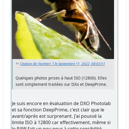
Citation de: Norbert_T le Septembre 11, 2022, 08:03:51
Quelques photos prises à haut ISO (12800). Elles
sont simplement traitées sur DXo et DeepPrime.
Je suis encore en évaluation de DXO Photolab
et sa fonction DeepPrime, c'est clair que le
avant/après est surprenant. J'ai poussé la
limite ISO à 12800 car effectivement, même si
le RAW fait un peu peur à cette sensibilité,