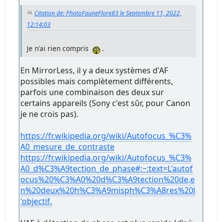
Citation de: PhotoFauneFlore83 le Septembre 11, 2022,
12:14:03
Je n'ai rien compris
.
En MirrorLess, il y a deux systèmes d'AF
possibles mais complètement différents,
parfois une combinaison des deux sur
certains appareils (Sony c'est sûr, pour Canon
je ne crois pas).
https://fr.wikipedia.org/wiki/Autofocus_%C3%
A0_mesure_de_contraste
https://fr.wikipedia.org/wiki/Autofocus_%C3%
A0_d%C3%A9tection_de_phase#:~:text=L'autof
ocus%20%C3%A0%20d%C3%A9tection%20de,e
n%20deux%20h%C3%A9misph%C3%A8res%20l
'objectif.