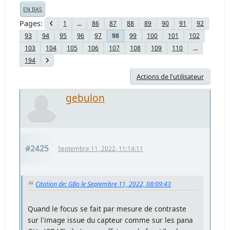
EN BAS
Pages
1
...
86
87
88
89
90
91
92
93
94
95
96
97
99
100
101
102
98
103
104
105
106
107
108
109
110
...
194
Actions de l'utilisateur
gebulon
#2425
Septembre 11, 2022, 11:14:11
Citation de: GBo le Septembre 11, 2022, 08:09:43
Quand le focus se fait par mesure de contraste
sur l'image issue du capteur comme sur les pana