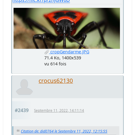
cropGendarme.JPG
71.4 Ko, 1400x539
vu 614 fois
crocus62130
#2439
Septembre 11, 2022, 14:11:14
Citation de: did0764 le Septembre 11, 2022, 12:15:55