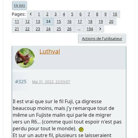
EN BAS
Pages
1
2
3
4
5
6
7
8
9
10
11
12
13
15
16
17
18
19
20
14
21
22
23
24
25
26
...
194
Actions de l'utilisateur
Luthval
#325
Mai 31, 2022, 22:03:07
Il est vrai que sur le fil Fuji, ça digresse
beaucoup moins, mais j'y remarque tout de
même un Fujiste malin qui parle de migrer
vers un R6... (comme quoi tout espoir n'est pas
perdu pour tout le monde).
Et sur un autre fil, plusieurs se laisseraient