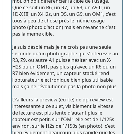
moi, on doit différencier la cible de l'usage.
Que ce soit un R6, un R7, un R3, un A9 II, un
1D-X III, un X-H2s, un D5, un G9, un OM1, c'est
tous à peu de chose près le même usage
photo (photo d'action) mais en revanche c'est
pas la même cible.
Je suis désolé mais je ne crois pas une seule
seconde qu'un photographe qui s'intéresse au
R3, Z9, ou autre A1 puisse hésiter avec un X-
H2S ou un OM1, pas plus qu'avec un R6 ou un
R7 bien évidement, un capteur stacké rend
l'obturateur électronique bien plus utilisable
mais ça ne révolutionne pas la photo non plus
D'ailleurs la preview (écrite) de dp-review est
interessante à ce sujet, visiblement la vitesse
de lecture est plus lente d'autant plus le
capteur est petit, sur l'OM1 elle est de 1/125s
environ, sur le H2s de 1/150s (en photo), c'est
bien évidement beaucoup plus rapide que les