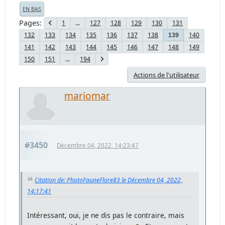
EN BAS
Pages
1
...
127
128
129
130
131
132
133
134
135
136
137
138
140
139
141
142
143
144
145
146
147
148
149
150
151
...
194
Actions de l'utilisateur
mariomar
#3450
Décembre 04, 2022, 14:23:47
Citation de: PhotoFauneFlore83 le Décembre 04, 2022,
14:17:41
Intéressant, oui, je ne dis pas le contraire, mais