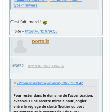
type=firmware
C'est fait, merci !
Site =
https://urlz.fr/9kQ5
portalis
#3652
Janvier 07, 2023, 11:47:14
Citation de: portalis le Janvier 05, 2023, 08:31:42
Pour rester dans le domaine de l'accentuation,
avez-vous une recette miracle pour jongler
entre le réglage de clarté (boitier ou post
traitement) et le masque flou de DPP?