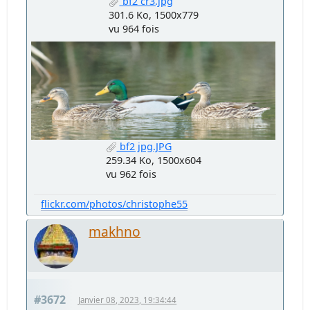
bf2 cr3.jpg
301.6 Ko, 1500x779
vu 964 fois
bf2 jpg.JPG
259.34 Ko, 1500x604
vu 962 fois
flickr.com/photos/christophe55
makhno
#3672
Janvier 08, 2023, 19:34:44