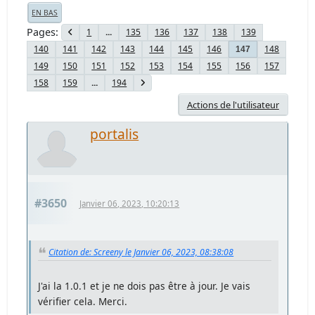
EN BAS
Pages
1
...
135
136
137
138
139
140
141
142
143
144
145
146
148
147
149
150
151
152
153
154
155
156
157
158
159
...
194
Actions de l'utilisateur
portalis
#3650
Janvier 06, 2023, 10:20:13
Citation de: Screeny le Janvier 06, 2023, 08:38:08
J'ai la 1.0.1 et je ne dois pas être à jour. Je vais
vérifier cela. Merci.