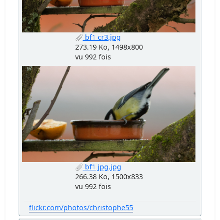
bf1 cr3.jpg
273.19 Ko, 1498x800
vu 992 fois
bf1 jpg.jpg
266.38 Ko, 1500x833
vu 992 fois
flickr.com/photos/christophe55