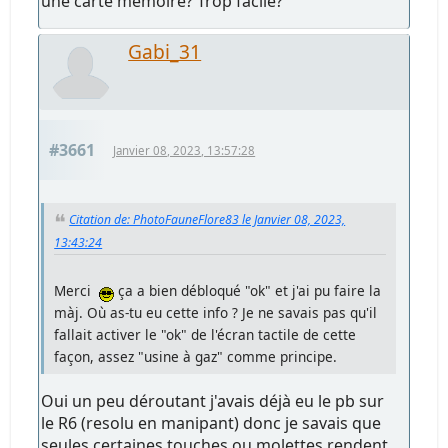
une carte mémoire? Trop facile?
Gabi_31
#3661
Janvier 08, 2023, 13:57:28
Citation de: PhotoFauneFlore83 le Janvier 08, 2023,
13:43:24
Merci
ça a bien débloqué "ok" et j'ai pu faire la
màj. Où as-tu eu cette info ? Je ne savais pas qu'il
fallait activer le "ok" de l'écran tactile de cette
façon, assez "usine à gaz" comme principe.
Oui un peu déroutant j'avais déjà eu le pb sur
le R6 (resolu en manipant) donc je savais que
seules certaines touches ou molettes rendent