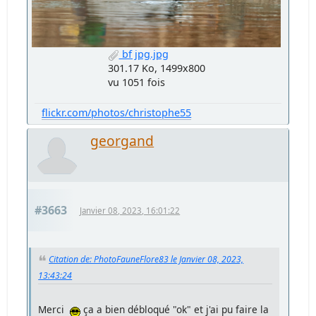
bf jpg.jpg
301.17 Ko, 1499x800
vu 1051 fois
flickr.com/photos/christophe55
georgand
#3663
Janvier 08, 2023, 16:01:22
Citation de: PhotoFauneFlore83 le Janvier 08, 2023,
13:43:24
Merci
ça a bien débloqué "ok" et j'ai pu faire la