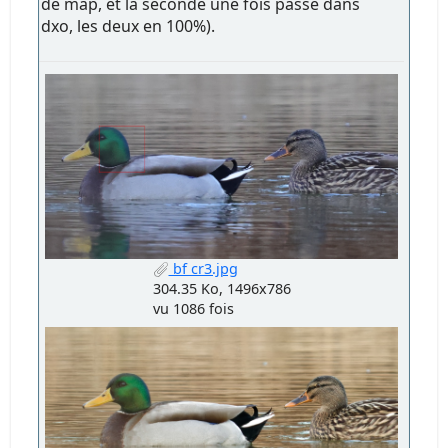
de map, et la seconde une fois passé dans
dxo, les deux en 100%).
bf cr3.jpg
304.35 Ko, 1496x786
vu 1086 fois