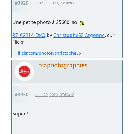
#3929
Juillet 21, 2023, 23:38:03
Une petite photo à 25600 iso
R7_02214_DxO
by
Christophe55 Argonne
, sur
Flickr
flickr.com/photos/christophe55
ccaphotographies
#3930
Juillet 22, 2023, 07:53:42
Super !