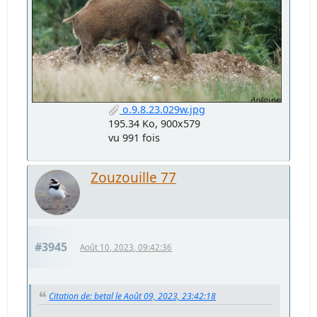
o.9.8.23.029w.jpg
195.34 Ko, 900x579
vu 991 fois
Zouzouille 77
#3945
Août 10, 2023, 09:42:36
Citation de: betal le Août 09, 2023, 23:42:18