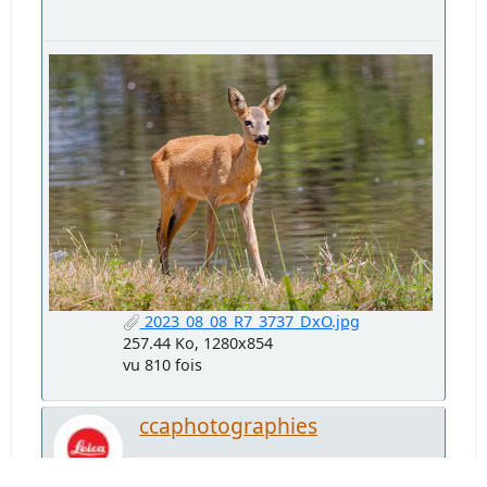
2023_08_08_R7_3737_DxO.jpg
257.44 Ko, 1280x854
vu 810 fois
ccaphotographies