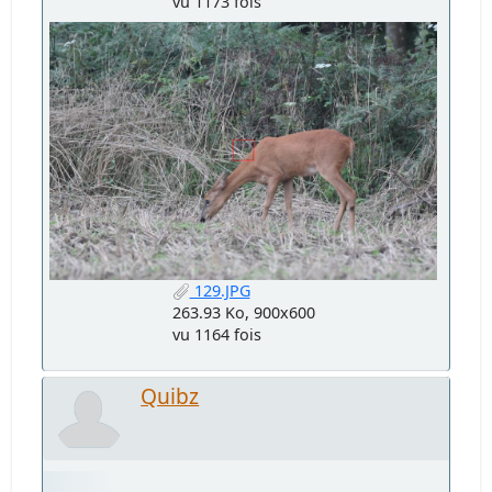
vu 1173 fois
129.JPG
263.93 Ko, 900x600
vu 1164 fois
Quibz