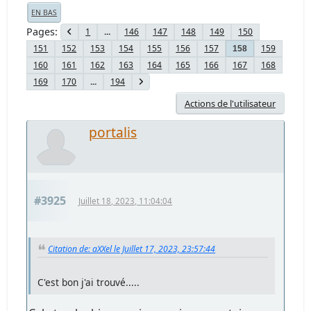
EN BAS
Pages
1
...
146
147
148
149
150
151
152
153
154
155
156
157
159
158
160
161
162
163
164
165
166
167
168
169
170
...
194
Actions de l'utilisateur
portalis
#3925
Juillet 18, 2023, 11:04:04
Citation de: aXXel le Juillet 17, 2023, 23:57:44
C'est bon j'ai trouvé.....