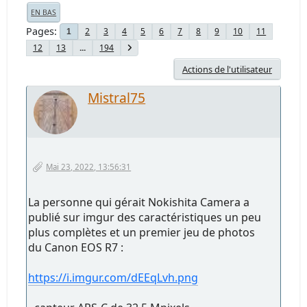
EN BAS
Pages
2
3
4
5
6
7
8
9
10
11
1
12
13
...
194
Actions de l'utilisateur
Mistral75
Mai 23, 2022, 13:56:31
La personne qui gérait Nokishita Camera a
publié sur imgur des caractéristiques un peu
plus complètes et un premier jeu de photos
du Canon EOS R7 :
https://i.imgur.com/dEEqLvh.png