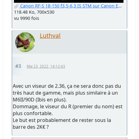
Canon RF-S 18-150 f3,5-6,3 IS STM sur Canon EOS R7.jpg
118.48 Ko, 700x530
vu 9990 fois
Luthval
#3
Mai 23, 2022, 14:12:43
Avec un viseur de 2.36, ça ne sera donc pas du
très haut de gamme, mais plus similaire à un
M6II/90D (Ibis en plus).
Dommage, le viseur du R (premier du nom) est
plus confortable.
Le but est probablement de rester sous la
barre des 2K€ ?