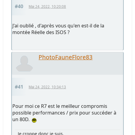
#40
Mai 24, 2022, 10:20:08
J'ai oublié , d'après vous qu'en est-il de la
montée Réelle des ISOS ?
PhotoFauneFlore83
#41
Mai 24, 2022, 10:34:13
Pour moi ce R7 est le meilleur compromis
possible performances / prix pour succéder à
un 80D.
Je croppe donc je suis.