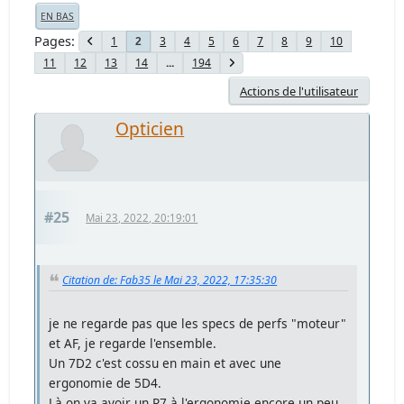
EN BAS
Pages
1
3
4
5
6
7
8
9
10
2
11
12
13
14
...
194
Actions de l'utilisateur
Opticien
#25
Mai 23, 2022, 20:19:01
Citation de: Fab35 le Mai 23, 2022, 17:35:30
je ne regarde pas que les specs de perfs "moteur"
et AF, je regarde l'ensemble.
Un 7D2 c'est cossu en main et avec une
ergonomie de 5D4.
Là on va avoir un R7 à l'ergonomie encore un peu