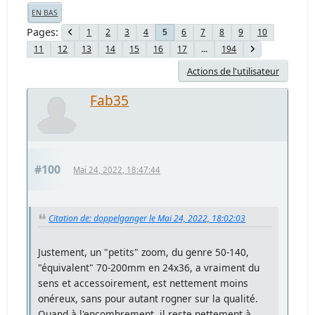
EN BAS
Pages
1
2
3
4
6
7
8
9
10
5
11
12
13
14
15
16
17
...
194
Actions de l'utilisateur
Fab35
#100
Mai 24, 2022, 18:47:44
Citation de: doppelganger le Mai 24, 2022, 18:02:03
Justement, un "petits" zoom, du genre 50-140,
"équivalent" 70-200mm en 24x36, a vraiment du
sens et accessoirement, est nettement moins
onéreux, sans pour autant rogner sur la qualité.
Quand à l'encombrement, il reste nettement à