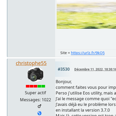
Site =
https://urlz.fr/9kQ5
christophe55
#3530
Décembre 11, 2022, 18:30:1
Bonjour,
comment faites vous pour impo
Super actif
Perso j'utilise Eos utility, mai
J'ai le message comme quoi "eos
Messages: 1022
J'avais déjà eu le problème lor
en installant la version 3.7.0
Mais là, cette version est trop