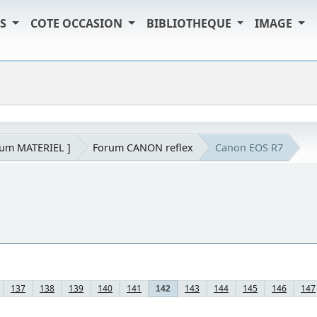
TS
COTE OCCASION
BIBLIOTHEQUE
IMAGE
rum MATERIEL ]
Forum CANON reflex
Canon EOS R7
137
138
139
140
141
143
144
145
146
147
142