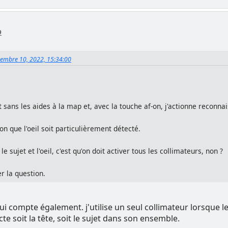
9
cembre 10, 2022, 15:34:00
t sans les aides à la map et, avec la touche af-on, j'actionne reconnai
ion que l'oeil soit particulièrement détecté.
le sujet et l'oeil, c'est qu'on doit activer tous les collimateurs, non ?
er la question.
qui compte également. j'utilise un seul collimateur lorsque le
ecte soit la tête, soit le sujet dans son ensemble.