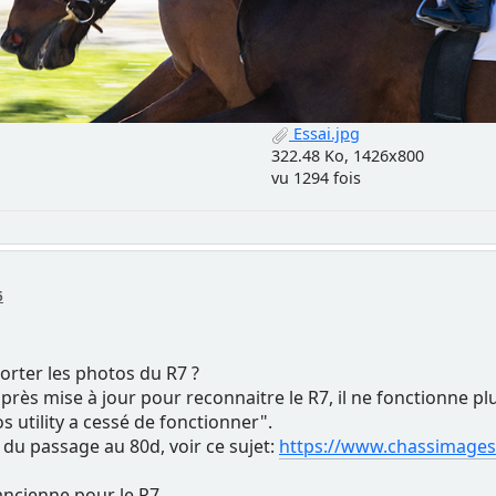
Essai.jpg
322.48 Ko, 1426x800
vu 1294 fois
6
rter les photos du R7 ?
s après mise à jour pour reconnaitre le R7, il ne fonctionne pl
 utility a cessé de fonctionner".
s du passage au 80d, voir ce sujet:
https://www.chassimages
 ancienne pour le R7.