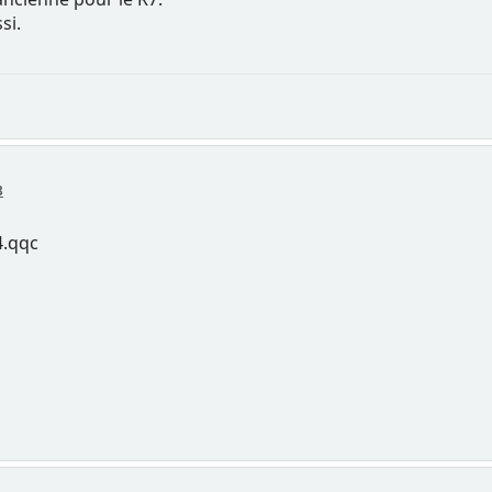
si.
8
4.qqc