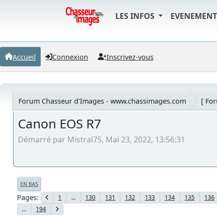
LES INFOS
EVENEMEN
Accueil
Connexion
Inscrivez-vous
Forum Chasseur d'Images - www.chassimages.com
[ Fo
Canon EOS R7
Démarré par Mistral75, Mai 23, 2022, 13:56:31
EN BAS
Pages
1
...
130
131
132
133
134
135
136
...
194