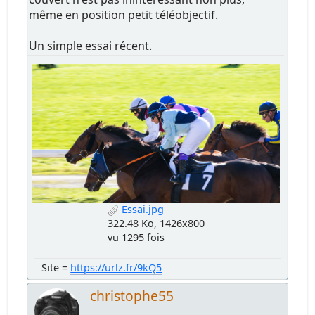
même en position petit téléobjectif.
Un simple essai récent.
Essai.jpg
322.48 Ko, 1426x800
vu 1295 fois
Site =
https://urlz.fr/9kQ5
christophe55