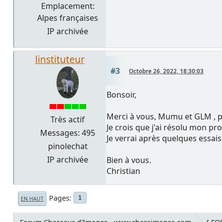
Emplacement:
Alpes françaises
IP archivée
linstituteur
#3
Octobre 26, 2022, 18:30:03
Bonsoir,
Merci à vous, Mumu et GLM , po
Très actif
Je crois que j'ai résolu mon pr
Messages: 495
Je verrai après quelques essais
pinolechat
IP archivée
Bien à vous.
Christian
Pages
1
EN HAUT