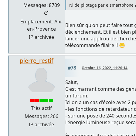
Messages: 8709
Ni de pilotage par e smartphone 
Emplacement: Aix-
Bien sûr qu'on peut faire tout
en-Provence
déclenchement. Et il est bien p
IP archivée
lancer une appli ou de chercher
télécommande filaire !! 😬
pierre_restif
#78
Octobre 16, 2022, 11:20:14
Salut,
C'est marrant comme des gens bi
un forum.
Ici on a un cas d'école avec 2 p
Très actif
- les fonctions de retardateu
- sur une pose de 240 secondes
Messages: 266
l'énergie lumineuse reçue sera
IP archivée
Évidemment, il y a des cas part