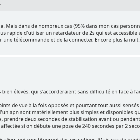
?
 ça. Mais dans de nombreux cas (95% dans mon cas personnel 
lus rapide d'utiliser un retardateur de 2s qui est accessibl
 une télécommande et de la connecter. Encore plus la nuit..
en élevés, qui s'accorderaient sans difficulté en face à fac
oints de vue à la fois opposés et pourtant tout aussi sensés l
r d'un apn sont matériellement plus simples et disponibles
, prendre deux secondes de stabilisation avant ou pendant 
 affectée si on débute une pose de 240 secondes par 2 seco
iculiers qui constitueront des exceptions. Mais pas de quoi s'