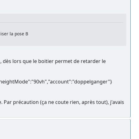
iser la pose B
e, dès lors que le boitier permet de retarder le
,"heightMode":"90vh","account":"doppelganger"}
ar précaution (ça ne coute rien, après tout), j'avais