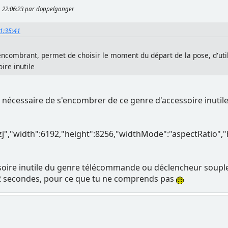
2, 22:06:23 par doppelganger
21:35:41
ncombrant, permet de choisir le moment du départ de la pose, d'util
ire inutile
pas nécessaire de s'encombrer de ce genre d'accessoire inutil
zj","width":6192,"height":8256,"widthMode":"aspectRatio"
oire inutile du genre télécommande ou déclencheur souple. P
2 secondes, pour ce que tu ne comprends pas