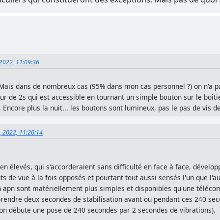
 2022, 11:09:36
. Mais dans de nombreux cas (95% dans mon cas personnel ?) on n'a pas
teur de 2s qui est accessible en tournant un simple bouton sur le boît
Encore plus la nuit... les boutons sont lumineux, pas le pas de vis d
6, 2022, 11:20:14
 élevés, qui s'accorderaient sans difficulté en face à face, développ
ts de vue à la fois opposés et pourtant tout aussi sensés l'un que l'au
'un apn sont matériellement plus simples et disponibles qu'une télé
rendre deux secondes de stabilisation avant ou pendant ces 240 secon
 on débute une pose de 240 secondes par 2 secondes de vibrations).