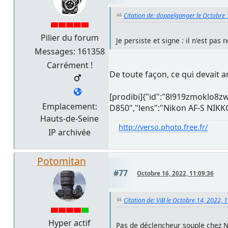
Citation de: doppelganger le Octobre 
Pilier du forum
Je persiste et signe : il n'est pa
Messages: 161358
Carrément !
De toute façon, ce qui devait a
[prodibi]{"id":"8l919zmoklo8
Emplacement:
D850","lens":"Nikon AF-S NIKKO
Hauts-de-Seine
http://verso.photo.free.fr/
IP archivée
Potomitan
#77
Octobre 16, 2022, 11:09:36
Citation de: ViB le Octobre 14, 2022, 
Hyper actif
Pas de déclencheur souple chez N