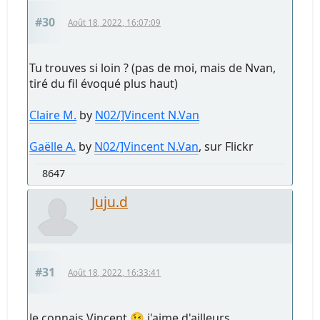
#30
Août 18, 2022, 16:07:09
Tu trouves si loin ? (pas de moi, mais de Nvan,
tiré du fil évoqué plus haut)
Claire M.
by
N02/]Vincent N.Van
Gaëlle A.
by
N02/]Vincent N.Van
, sur Flickr
8647
Juju.d
#31
Août 18, 2022, 16:33:41
Je connais Vincent 😉 j'aime d'ailleurs