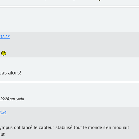
:32:26
.
pas alors!
5:29:24 par yoda
7:34
ympus ont lancé le capteur stabilisé tout le monde s'en moquait
eut