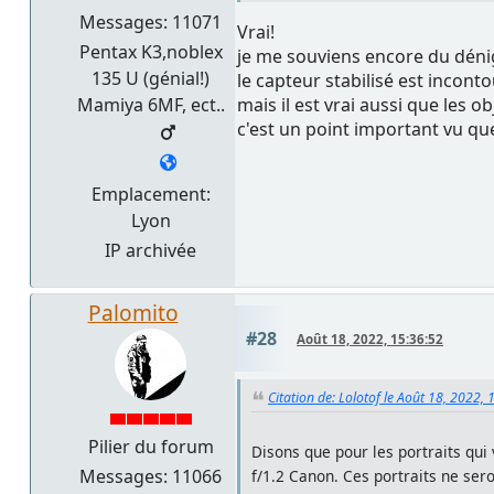
Messages: 11071
Vrai!
Pentax K3,noblex
je me souviens encore du dénig
135 U (génial!)
le capteur stabilisé est incon
mais il est vrai aussi que les o
Mamiya 6MF, ect..
c'est un point important vu que
Emplacement:
Lyon
IP archivée
Palomito
#28
Août 18, 2022, 15:36:52
Citation de: Lolotof le Août 18, 2022, 
Pilier du forum
Disons que pour les portraits qui
Messages: 11066
f/1.2 Canon. Ces portraits ne ser