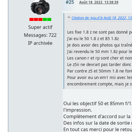
#25
Août 18, 2022, 13:38:39
Citation de: Juju.d le Août 18, 2022, 1
Super actif
Les fixe 1.8 z ne sont pas donné po
Messages: 722
J'ai eu le 50 1.8 z et 85 1.8z
IP archivée
Je dois avoir des photos qui traîn
J'ai revendu le 50 mm 1.8z pour le
Les canon r et rp sont cher et non
Le z5ii ne devrait pas tarder donc
Par contre z5 et 50mm 1.8 ne fo
Pour avoir eu un em1 mii avec les
encombrement compte, mais je suis
Oui les objectif 50 et 85mm f/
l'impression.
Complètement d'accord sur la st
Des infos sur la date de sortie
En tout cas merci pour le reto