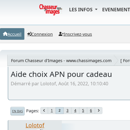
LES INFOS
EVENEMEN
Accueil
Connexion
Inscrivez-vous
Forum Chasseur d'Images - www.chassimages.com
[ Fo
Aide choix APN pour cadeau
Démarré par Lolotof, Août 16, 2022, 10:10:40
Pages
1
3
4
5
6
2
EN BAS
Lolotof