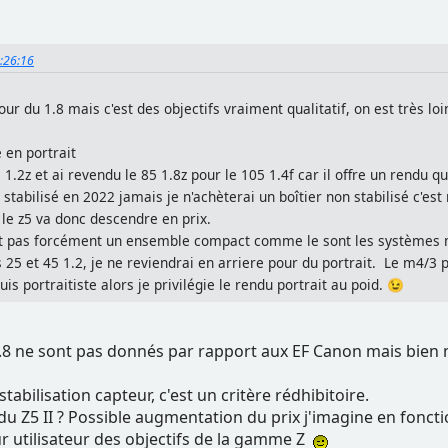
3:26:16
ur du 1.8 mais c'est des objectifs vraiment qualitatif, on est très loi
é en portrait
 1.2z et ai revendu le 85 1.8z pour le 105 1.4f car il offre un rendu qu
 stabilisé en 2022 jamais je n'achèterai un boîtier non stabilisé c'es
 le z5 va donc descendre en prix.
nt pas forcément un ensemble compact comme le sont les systèmes m
 25 et 45 1.2, je ne reviendrai en arriere pour du portrait. Le m4/3
 portraitiste alors je privilégie le rendu portrait au poid. 😉
1.8 ne sont pas donnés par rapport aux EF Canon mais bien 
abilisation capteur, c'est un critère rédhibitoire.
 du Z5 II ? Possible augmentation du prix j'imagine en fonct
ur utilisateur des objectifs de la gamme Z