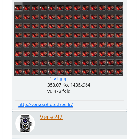
v1.jpg
358.07 Ko, 1436x964
vu 473 fois
http://verso.photo.free.fr/
Verso92