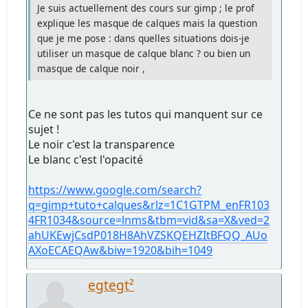
Je suis actuellement des cours sur gimp ; le prof
explique les masque de calques mais la question
que je me pose : dans quelles situations dois-je
utiliser un masque de calque blanc ? ou bien un
masque de calque noir ,
Ce ne sont pas les tutos qui manquent sur ce
sujet !
Le noir c'est la transparence
Le blanc c'est l'opacité
https://www.google.com/search?
q=gimp+tuto+calques&rlz=1C1GTPM_enFR103
4FR1034&source=lnms&tbm=vid&sa=X&ved=2
ahUKEwjCsdP018H8AhVZSKQEHZItBFQQ_AUo
AXoECAEQAw&biw=1920&bih=1049
egtegt²